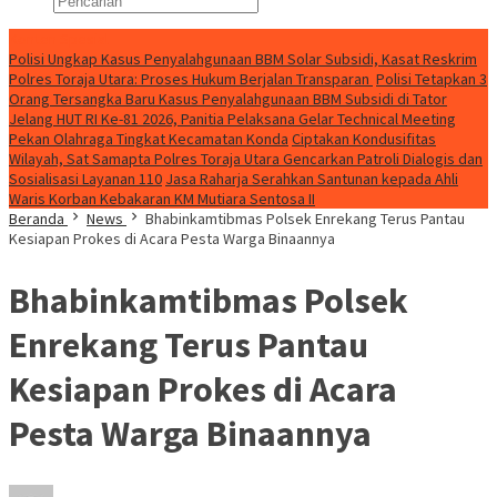
Konten Spesial
Polisi Ungkap Kasus Penyalahgunaan BBM Solar Subsidi, Kasat Reskrim
Polres Toraja Utara: Proses Hukum Berjalan Transparan
Polisi Tetapkan 3
Orang Tersangka Baru Kasus Penyalahgunaan BBM Subsidi di Tator
Jelang HUT RI Ke-81 2026, Panitia Pelaksana Gelar Technical Meeting
Pekan Olahraga Tingkat Kecamatan Konda
Ciptakan Kondusifitas
Wilayah, Sat Samapta Polres Toraja Utara Gencarkan Patroli Dialogis dan
Sosialisasi Layanan 110
Jasa Raharja Serahkan Santunan kepada Ahli
Waris Korban Kebakaran KM Mutiara Sentosa II
Beranda
News
Bhabinkamtibmas Polsek Enrekang Terus Pantau
Kesiapan Prokes di Acara Pesta Warga Binaannya
Bhabinkamtibmas Polsek
Enrekang Terus Pantau
Kesiapan Prokes di Acara
Pesta Warga Binaannya