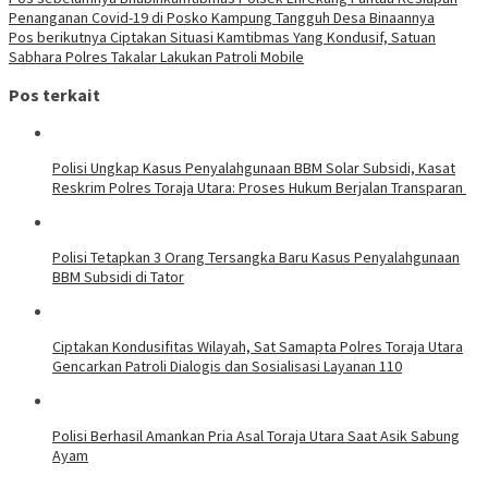
Penanganan Covid-19 di Posko Kampung Tangguh Desa Binaannya
Pos berikutnya
Ciptakan Situasi Kamtibmas Yang Kondusif, Satuan
Sabhara Polres Takalar Lakukan Patroli Mobile
Pos terkait
Polisi Ungkap Kasus Penyalahgunaan BBM Solar Subsidi, Kasat
Reskrim Polres Toraja Utara: Proses Hukum Berjalan Transparan
Polisi Tetapkan 3 Orang Tersangka Baru Kasus Penyalahgunaan
BBM Subsidi di Tator
Ciptakan Kondusifitas Wilayah, Sat Samapta Polres Toraja Utara
Gencarkan Patroli Dialogis dan Sosialisasi Layanan 110
Polisi Berhasil Amankan Pria Asal Toraja Utara Saat Asik Sabung
Ayam