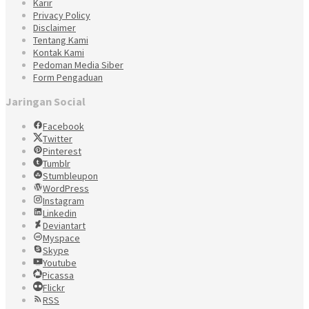
Karir
Privacy Policy
Disclaimer
Tentang Kami
Kontak Kami
Pedoman Media Siber
Form Pengaduan
Jaringan Social
Facebook
Twitter
Pinterest
Tumblr
Stumbleupon
WordPress
Instagram
Linkedin
Deviantart
Myspace
Skype
Youtube
Picassa
Flickr
RSS