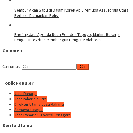
Sembunyikan Sabu di Dalam Korek Api, Pemuda Asal Toraja Utara
Berhasil Diamankan Polisi
Briefing Jadi Agenda Rutin Pemdes Topoyo, Marlin : Bekerja
Dengan Integritas Membangun Dengan Kolaborasi
Comment
Cari untuk:
Topik Populer
Jasa Raharja
Jasa raharja sultra
Direktur Utama Jasa Raharja
Asmawa tosepu
Jasa Raharja Sulawesi Tenggara
Berita Utama