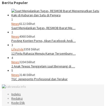
Berita Populer
1
News
6122 Dilihat
Saat Menjalankan Tugas, RESMOB Ibarat Me…
2
News
4060 Dilihat
Posting Konten Porno, Akun Facebook Andi…
3
Lifestyle
3358 Dilihat
12 Pintu Rahasia Menuju Kamar Tersembuny…
4
News
3204 Dilihat
2 Anak Tewas Tenggelam saat Berenang di …
5
News
3148 Dilihat
TGC Jeneponto Profesional dan Terukur
Indeks
Redaksi
Kode Etik