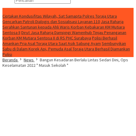
Konten Spesial
Ciptakan Kondusifitas Wilayah, Sat Samapta Polres Toraja Utara
Gencarkan Patroli Dialogis dan Sosialisasi Layanan 110
Jasa Raharja
Serahkan Santunan kepada Ahli Waris Korban Kebakaran KM Mutiara
Sentosa II
Dirut Jasa Raharja Dampingi Wamenhub Tinjau Penanganan
Korban KM Mutiara Sentosa II di RS PHC Surabaya
Polisi Berhasil
Amankan Pria Asal Toraja Utara Saat Asik Sabung Ayam
Sembunyikan
Sabu di Dalam Korek Api, Pemuda Asal Toraja Utara Berhasil Diamankan
Polisi
Beranda
News
Bangun Kesadaran Berlalu Lintas Sedari Dini, Ops
Keselamatan 2022 " Masuk Sekolah "