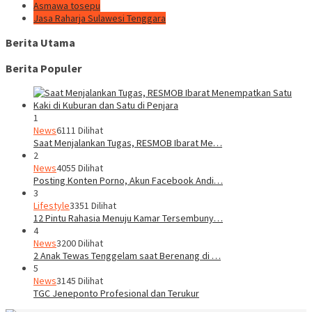
Asmawa tosepu
Jasa Raharja Sulawesi Tenggara
Berita Utama
Berita Populer
1
News
6111 Dilihat
Saat Menjalankan Tugas, RESMOB Ibarat Me…
2
News
4055 Dilihat
Posting Konten Porno, Akun Facebook Andi…
3
Lifestyle
3351 Dilihat
12 Pintu Rahasia Menuju Kamar Tersembuny…
4
News
3200 Dilihat
2 Anak Tewas Tenggelam saat Berenang di …
5
News
3145 Dilihat
TGC Jeneponto Profesional dan Terukur