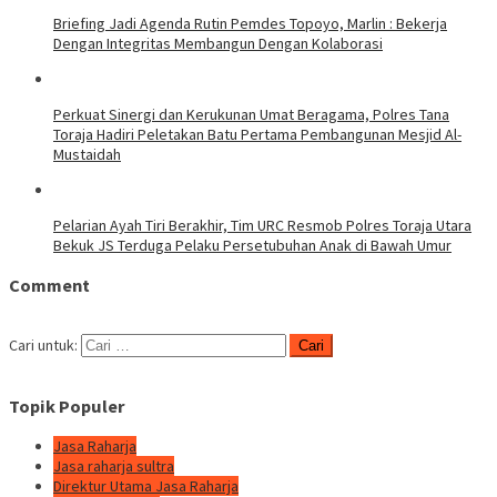
Briefing Jadi Agenda Rutin Pemdes Topoyo, Marlin : Bekerja
Dengan Integritas Membangun Dengan Kolaborasi
Perkuat Sinergi dan Kerukunan Umat Beragama, Polres Tana
Toraja Hadiri Peletakan Batu Pertama Pembangunan Mesjid Al-
Mustaidah
Pelarian Ayah Tiri Berakhir, Tim URC Resmob Polres Toraja Utara
Bekuk JS Terduga Pelaku Persetubuhan Anak di Bawah Umur
Comment
Cari untuk:
Topik Populer
Jasa Raharja
Jasa raharja sultra
Direktur Utama Jasa Raharja