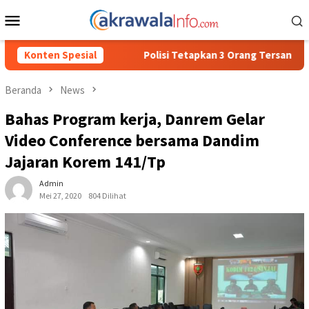
Loncat
Menu
ke
Mobile
konten
lisi Tetapkan 3 Orang Tersangka Baru Kasus Penyalahgunaan BBM
Konten Spesial
Beranda
News
Bahas Program kerja, Danrem Gelar
Video Conference bersama Dandim
Jajaran Korem 141/Tp
Admin
Mei 27, 2020
804 Dilihat