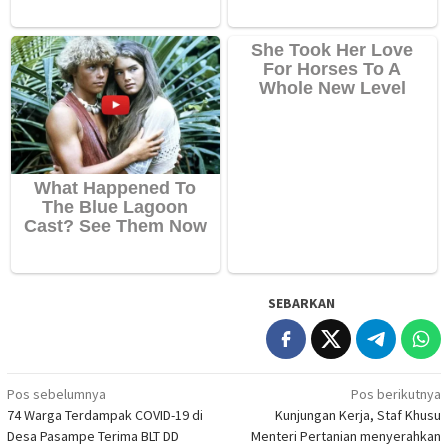
SEBARKAN
Navigasi
Pos sebelumnya
Pos berikutnya
74 Warga Terdampak COVID-19 di
Kunjungan Kerja, Staf Khusu
pos
Desa Pasampe Terima BLT DD
Menteri Pertanian menyerahkan