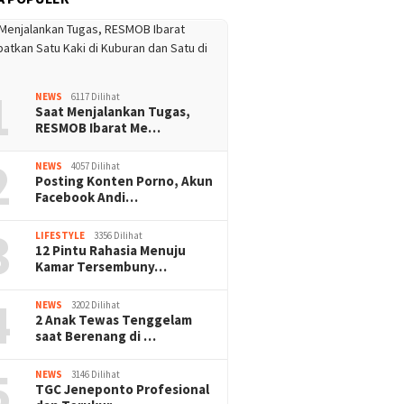
1
NEWS
6117 Dilihat
Saat Menjalankan Tugas,
RESMOB Ibarat Me…
2
NEWS
4057 Dilihat
Posting Konten Porno, Akun
Facebook Andi…
3
LIFESTYLE
3356 Dilihat
12 Pintu Rahasia Menuju
Kamar Tersembuny…
4
NEWS
3202 Dilihat
2 Anak Tewas Tenggelam
saat Berenang di …
5
NEWS
3146 Dilihat
TGC Jeneponto Profesional