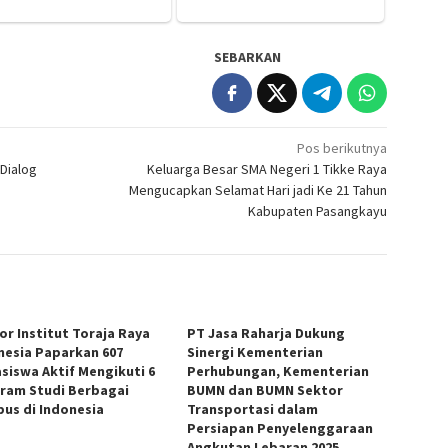
SEBARKAN
Pos berikutnya
 Dialog
Keluarga Besar SMA Negeri 1 Tikke Raya
Mengucapkan Selamat Hari jadi Ke 21 Tahun
Kabupaten Pasangkayu
or Institut Toraja Raya
PT Jasa Raharja Dukung
nesia Paparkan 607
Sinergi Kementerian
siswa Aktif Mengikuti 6
Perhubungan, Kementerian
ram Studi Berbagai
BUMN dan BUMN Sektor
us di Indonesia
Transportasi dalam
Persiapan Penyelenggaraan
Angkutan Lebaran 2025