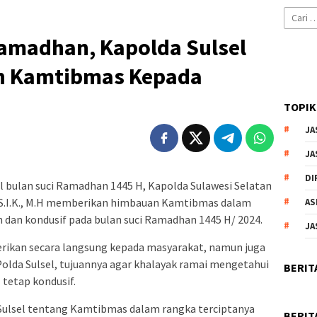
Cari
untuk:
Ramadhan, Kapolda Sulsel
n Kamtibmas Kepada
TOPIK
JA
JA
DI
 bulan suci Ramadhan 1445 H, Kapolda Sulawesi Selatan
di, S.I.K., M.H memberikan himbauan Kamtibmas dalam
AS
n dan kondusif pada bulan suci Ramadhan 1445 H/ 2024.
JA
erikan secara langsung kepada masyarakat, namun juga
Polda Sulsel, tujuannya agar khalayak ramai mengetahui
BERIT
 tetap kondusif.
 Sulsel tentang Kamtibmas dalam rangka terciptanya
BERIT