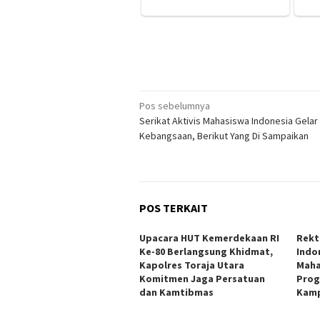
Navigasi
Pos sebelumnya
Serikat Aktivis Mahasiswa Indonesia Gelar
pos
Kebangsaan, Berikut Yang Di Sampaikan
POS TERKAIT
Upacara HUT Kemerdekaan RI
Rekt
Ke-80 Berlangsung Khidmat,
Indo
Kapolres Toraja Utara
Maha
Komitmen Jaga Persatuan
Prog
dan Kamtibmas
Kamp