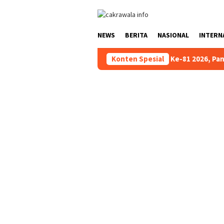
Loncat
ke
konten
NEWS
BERITA
NASIONAL
INTERN
Jelang HUT RI Ke-81 2026, Panitia Pelaks
Konten Spesial