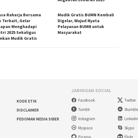
asa Raharja Bersama
Mudik Gratis BUMN Kembali
k Terkait, Gelar
Digelar, Wujud Nyata
iapan Menghadapi
Pelayanan BUMN untuk
itri 2025 Sekaligus
Masyarakat
kan Mudik Gratis
JARINGAN SOCIAL
Facebook
Twitter
KODE ETIK
Tumblr
Stumbl
DISCLAIMER
Instagram
Linkedi
PEDOMAN MEDIA SIBER
Myspace
Skype
Picassa
Flickr