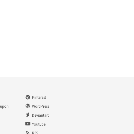
Pinterest
eupon
WordPress
n
Deviantart
Youtube
RSS