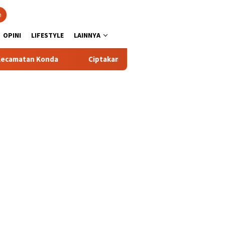
n
OPINI
LIFESTYLE
LAINNYA
Konda
Ciptakan Kondusifitas Wilayah, Sat Samapta Polres T