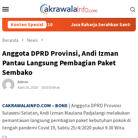
Loncat
Menu
ke
Mobile
konten
Konten Spesial
Jasa Raharja Serahkan Santunan kepada Ahli Waris Korba
Beranda
News
Anggota DPRD Provinsi, Andi Izman
Pantau Langsung Pembagian Paket
Sembako
Admin
April 26, 2020
1010 Dilihat
CAKRAWALAINFO.COM – BONE
| Anggota DPRD Provinsi
Sulawesi Selatan, Andi Izman Maulana Padjalangi melakukan
pemantauan langsung pembagian paket kebutuhan pokok di
tengah pandemi Covid 19, Sabtu 25/4/2020 pukul 9.30 Wita.