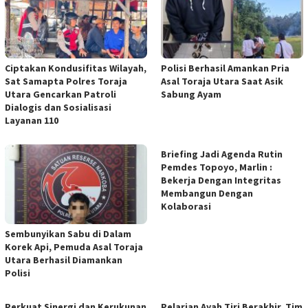
Ciptakan Kondusifitas Wilayah,
Polisi Berhasil Amankan Pria
Sat Samapta Polres Toraja
Asal Toraja Utara Saat Asik
Utara Gencarkan Patroli
Sabung Ayam
Dialogis dan Sosialisasi
Layanan 110
Briefing Jadi Agenda Rutin
Pemdes Topoyo, Marlin :
Bekerja Dengan Integritas
Membangun Dengan
Kolaborasi
Sembunyikan Sabu di Dalam
Korek Api, Pemuda Asal Toraja
Utara Berhasil Diamankan
Polisi
Perkuat Sinergi dan Kerukunan
Pelarian Ayah Tiri Berakhir, Tim