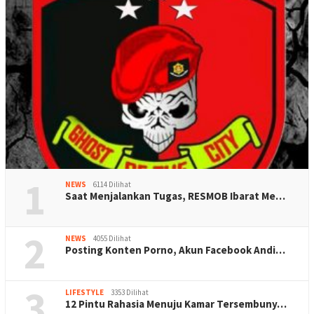
1
NEWS
6114 Dilihat
Saat Menjalankan Tugas, RESMOB Ibarat Me…
2
NEWS
4055 Dilihat
Posting Konten Porno, Akun Facebook Andi…
3
LIFESTYLE
3353 Dilihat
12 Pintu Rahasia Menuju Kamar Tersembuny…