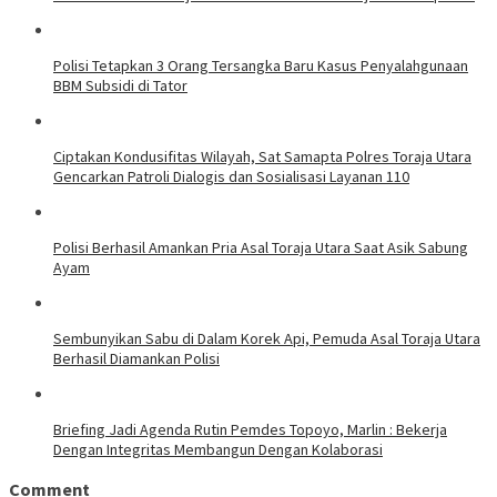
Polisi Tetapkan 3 Orang Tersangka Baru Kasus Penyalahgunaan
BBM Subsidi di Tator
Ciptakan Kondusifitas Wilayah, Sat Samapta Polres Toraja Utara
Gencarkan Patroli Dialogis dan Sosialisasi Layanan 110
Polisi Berhasil Amankan Pria Asal Toraja Utara Saat Asik Sabung
Ayam
Sembunyikan Sabu di Dalam Korek Api, Pemuda Asal Toraja Utara
Berhasil Diamankan Polisi
Briefing Jadi Agenda Rutin Pemdes Topoyo, Marlin : Bekerja
Dengan Integritas Membangun Dengan Kolaborasi
Comment