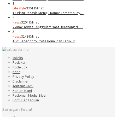
3
Lifestyle
3361 Dilihat
12 Pintu Rahasia Menuju Kamar Tersembuny…
4
News
3204 Dilihat
2 Anak Tewas Tenggelam saat Berenang di …
5
News
3149 Dilihat
TGC Jeneponto Profesional dan Terukur
Indeks
Redaksi
Kode Etik
Karir
Privacy Policy
Disclaimer
Tentang Kami
Kontak Kami
Pedoman Media Siber
Form Pengaduan
Jaringan Social