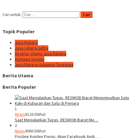
Cari untuk:
Topik Populer
Jasa Raharja
Jasa raharja sultra
Direktur Utama Jasa Raharja
Asmawa tosepu
Jasa Raharja Sulawesi Tenggara
Berita Utama
Berita Populer
1
News
6126 Dilihat
Saat Menjalankan Tugas, RESMOB Ibarat Me…
2
News
4060 Dilihat
Posting Konten Porno, Akun Facebook Andi…