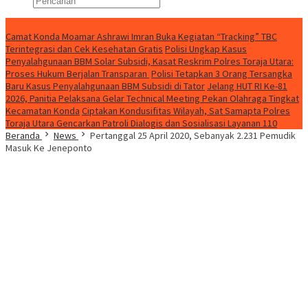
Konten Spesial
Camat Konda Moamar Ashrawi Imran Buka Kegiatan “Tracking” TBC
Terintegrasi dan Cek Kesehatan Gratis
Polisi Ungkap Kasus
Penyalahgunaan BBM Solar Subsidi, Kasat Reskrim Polres Toraja Utara:
Proses Hukum Berjalan Transparan
Polisi Tetapkan 3 Orang Tersangka
Baru Kasus Penyalahgunaan BBM Subsidi di Tator
Jelang HUT RI Ke-81
2026, Panitia Pelaksana Gelar Technical Meeting Pekan Olahraga Tingkat
Kecamatan Konda
Ciptakan Kondusifitas Wilayah, Sat Samapta Polres
Toraja Utara Gencarkan Patroli Dialogis dan Sosialisasi Layanan 110
Beranda
News
Pertanggal 25 April 2020, Sebanyak 2.231 Pemudik
Masuk Ke Jeneponto