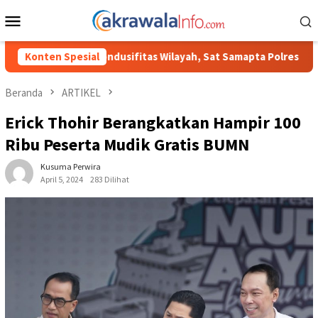
Loncat
Menu
ke
Mobile
konten
s Wilayah, Sat Samapta Polres Toraja Utara Gencarkan Patroli Dia
Konten Spesial
Beranda
ARTIKEL
Erick Thohir Berangkatkan Hampir 100
Ribu Peserta Mudik Gratis BUMN
Kusuma Perwira
April 5, 2024
283 Dilihat