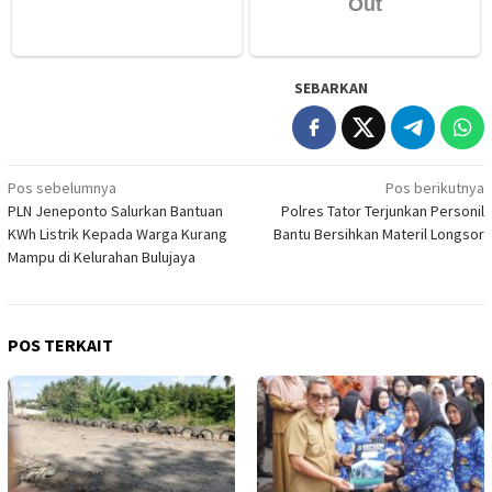
SEBARKAN
Navigasi
Pos sebelumnya
Pos berikutnya
PLN Jeneponto Salurkan Bantuan
Polres Tator Terjunkan Personil
pos
KWh Listrik Kepada Warga Kurang
Bantu Bersihkan Materil Longsor
Mampu di Kelurahan Bulujaya
POS TERKAIT