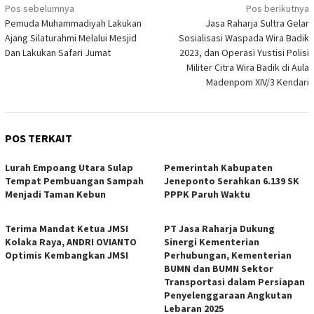
Navigasi
Pos sebelumnya
Pos berikutnya
Pemuda Muhammadiyah Lakukan
Jasa Raharja Sultra Gelar
pos
Ajang Silaturahmi Melalui Mesjid
Sosialisasi Waspada Wira Badik
Dan Lakukan Safari Jumat
2023, dan Operasi Yustisi Polisi
Militer Citra Wira Badik di Aula
Madenpom XIV/3 Kendari
POS TERKAIT
Lurah Empoang Utara Sulap
Pemerintah Kabupaten
Tempat Pembuangan Sampah
Jeneponto Serahkan 6.139 SK
Menjadi Taman Kebun
PPPK Paruh Waktu
Terima Mandat Ketua JMSI
PT Jasa Raharja Dukung
Kolaka Raya, ANDRI OVIANTO
Sinergi Kementerian
Optimis Kembangkan JMSI
Perhubungan, Kementerian
BUMN dan BUMN Sektor
Transportasi dalam Persiapan
Penyelenggaraan Angkutan
Lebaran 2025