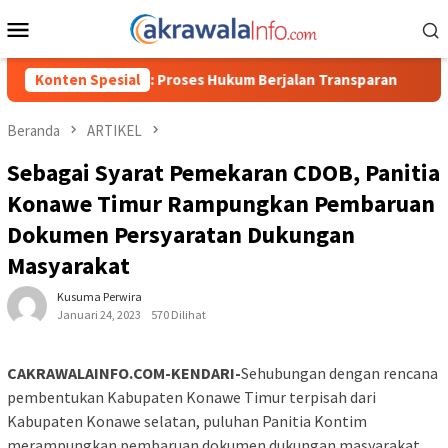
Loncat
Menu
ke
Mobile
konten
 Toraja Utara: Proses Hukum Berjalan Transparan
Konten Spesial
Polisi
Beranda
ARTIKEL
Sebagai Syarat Pemekaran CDOB, Panitia
Konawe Timur Rampungkan Pembaruan
Dokumen Persyaratan Dukungan
Masyarakat
Kusuma Perwira
Januari 24, 2023
570 Dilihat
CAKRAWALAINFO.COM-KENDARI-
Sehubungan dengan rencana
pembentukan Kabupaten Konawe Timur terpisah dari
Kabupaten Konawe selatan, puluhan Panitia Kontim
merampungkan pembaruan dokumen dukungan masyarakat,