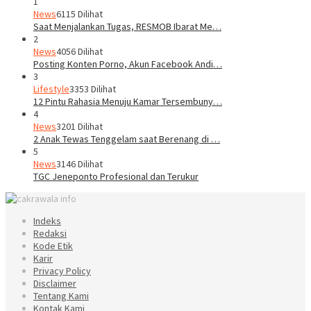
1
News
6115 Dilihat
Saat Menjalankan Tugas, RESMOB Ibarat Me…
2
News
4056 Dilihat
Posting Konten Porno, Akun Facebook Andi…
3
Lifestyle
3353 Dilihat
12 Pintu Rahasia Menuju Kamar Tersembuny…
4
News
3201 Dilihat
2 Anak Tewas Tenggelam saat Berenang di …
5
News
3146 Dilihat
TGC Jeneponto Profesional dan Terukur
Indeks
Redaksi
Kode Etik
Karir
Privacy Policy
Disclaimer
Tentang Kami
Kontak Kami