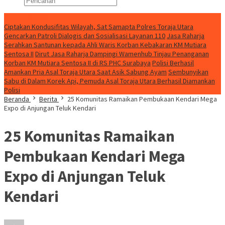
Konten Spesial
Ciptakan Kondusifitas Wilayah, Sat Samapta Polres Toraja Utara
Gencarkan Patroli Dialogis dan Sosialisasi Layanan 110
Jasa Raharja
Serahkan Santunan kepada Ahli Waris Korban Kebakaran KM Mutiara
Sentosa II
Dirut Jasa Raharja Dampingi Wamenhub Tinjau Penanganan
Korban KM Mutiara Sentosa II di RS PHC Surabaya
Polisi Berhasil
Amankan Pria Asal Toraja Utara Saat Asik Sabung Ayam
Sembunyikan
Sabu di Dalam Korek Api, Pemuda Asal Toraja Utara Berhasil Diamankan
Polisi
Beranda
Berita
25 Komunitas Ramaikan Pembukaan Kendari Mega
Expo di Anjungan Teluk Kendari
25 Komunitas Ramaikan
Pembukaan Kendari Mega
Expo di Anjungan Teluk
Kendari