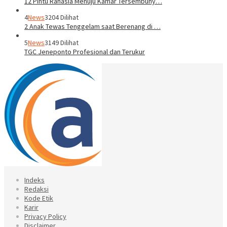
12 Pintu Rahasia Menuju Kamar Tersembuny…
4
News
3204 Dilihat
2 Anak Tewas Tenggelam saat Berenang di …
5
News
3149 Dilihat
TGC Jeneponto Profesional dan Terukur
Indeks
Redaksi
Kode Etik
Karir
Privacy Policy
Disclaimer