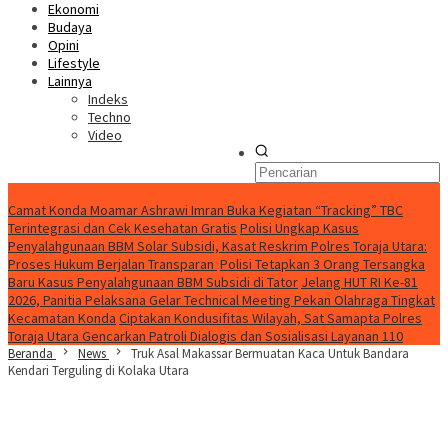
Ekonomi
Budaya
Opini
Lifestyle
Lainnya
Indeks
Techno
Video
Konten Spesial
Camat Konda Moamar Ashrawi Imran Buka Kegiatan “Tracking” TBC
Terintegrasi dan Cek Kesehatan Gratis
Polisi Ungkap Kasus
Penyalahgunaan BBM Solar Subsidi, Kasat Reskrim Polres Toraja Utara:
Proses Hukum Berjalan Transparan
Polisi Tetapkan 3 Orang Tersangka
Baru Kasus Penyalahgunaan BBM Subsidi di Tator
Jelang HUT RI Ke-81
2026, Panitia Pelaksana Gelar Technical Meeting Pekan Olahraga Tingkat
Kecamatan Konda
Ciptakan Kondusifitas Wilayah, Sat Samapta Polres
Toraja Utara Gencarkan Patroli Dialogis dan Sosialisasi Layanan 110
Beranda
News
Truk Asal Makassar Bermuatan Kaca Untuk Bandara
Kendari Terguling di Kolaka Utara