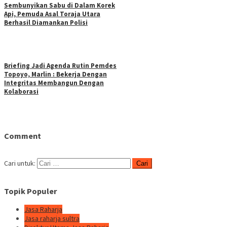
Sembunyikan Sabu di Dalam Korek
Api, Pemuda Asal Toraja Utara
Berhasil Diamankan Polisi
Briefing Jadi Agenda Rutin Pemdes
Topoyo, Marlin : Bekerja Dengan
Integritas Membangun Dengan
Kolaborasi
Comment
Cari untuk:
Topik Populer
Jasa Raharja
Jasa raharja sultra