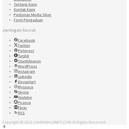
Tentang Kami
Kontak Kami
Pedoman Media Siber
Form Pengaduan
Jaringan Social
Facebook
Twitter
Pinterest
Tumblr
Stumbleupon
WordPress
Instagram
Linkedin
Deviantart
Myspace
Skype
Youtube
Picassa
Flickr
RSS
Copyright © 2022 CAKRAWALAINFO.COM All Rights Reserved