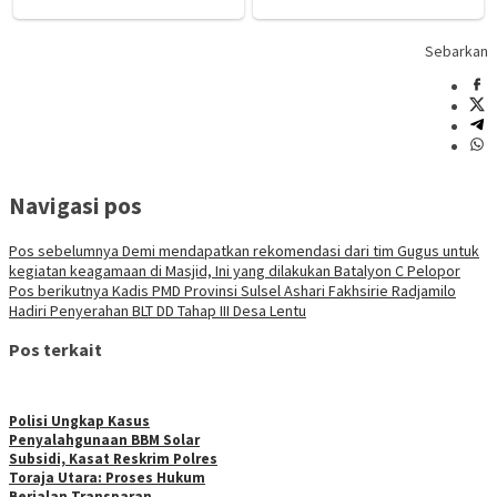
Sebarkan
Navigasi pos
Pos sebelumnya
Demi mendapatkan rekomendasi dari tim Gugus untuk
kegiatan keagamaan di Masjid, Ini yang dilakukan Batalyon C Pelopor
Pos berikutnya
Kadis PMD Provinsi Sulsel Ashari Fakhsirie Radjamilo
Hadiri Penyerahan BLT DD Tahap III Desa Lentu
Pos terkait
Polisi Ungkap Kasus
Penyalahgunaan BBM Solar
Subsidi, Kasat Reskrim Polres
Toraja Utara: Proses Hukum
Berjalan Transparan