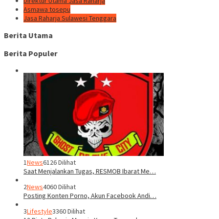
Direktur Utama Jasa Raharja
Asmawa tosepu
Jasa Raharja Sulawesi Tenggara
Berita Utama
Berita Populer
1
News
6126 Dilihat
Saat Menjalankan Tugas, RESMOB Ibarat Me…
2
News
4060 Dilihat
Posting Konten Porno, Akun Facebook Andi…
3
Lifestyle
3360 Dilihat