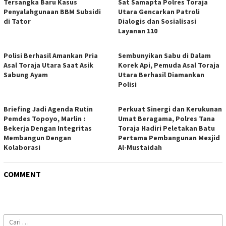
Tersangka Baru Kasus
Sat Samapta Polres Toraja
Penyalahgunaan BBM Subsidi
Utara Gencarkan Patroli
di Tator
Dialogis dan Sosialisasi
Layanan 110
Polisi Berhasil Amankan Pria
Sembunyikan Sabu di Dalam
Asal Toraja Utara Saat Asik
Korek Api, Pemuda Asal Toraja
Sabung Ayam
Utara Berhasil Diamankan
Polisi
Briefing Jadi Agenda Rutin
Perkuat Sinergi dan Kerukunan
Pemdes Topoyo, Marlin :
Umat Beragama, Polres Tana
Bekerja Dengan Integritas
Toraja Hadiri Peletakan Batu
Membangun Dengan
Pertama Pembangunan Mesjid
Kolaborasi
Al-Mustaidah
COMMENT
Cari