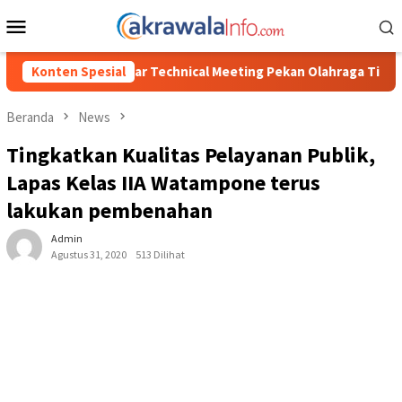
Loncat
Menu
ke
Mobile
konten
echnical Meeting Pekan Olahraga Tingkat Kecamatan Konda
Konten Spesial
Beranda
News
Tingkatkan Kualitas Pelayanan Publik,
Lapas Kelas IIA Watampone terus
lakukan pembenahan
Admin
Agustus 31, 2020
513 Dilihat