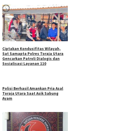
Ciptakan Kondusifitas Wilayah,
Sat Samapta Polres Toraja Utara
Gencarkan Patroli Dialogis dan
Sosialisasi Layanan 110
Polisi Berhasil Amankan Pria Asal
Toraja Utara Saat Asik Sabung
Ayam