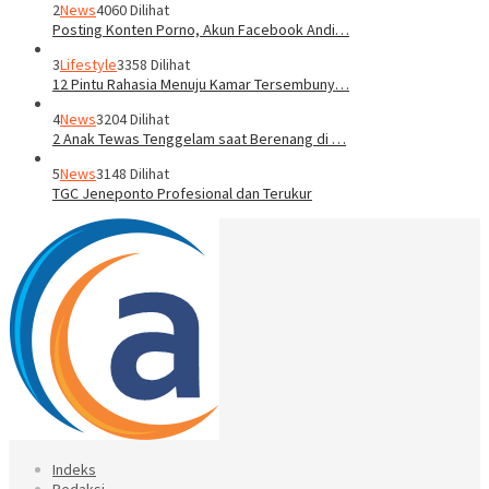
2
News
4060 Dilihat
Posting Konten Porno, Akun Facebook Andi…
3
Lifestyle
3358 Dilihat
12 Pintu Rahasia Menuju Kamar Tersembuny…
4
News
3204 Dilihat
2 Anak Tewas Tenggelam saat Berenang di …
5
News
3148 Dilihat
TGC Jeneponto Profesional dan Terukur
Indeks