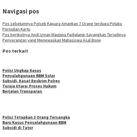
Navigasi pos
Pos sebelumnya
Polsek Kajuara Amankan 7 Orang terduga Pelaku
Perjudian Kartu
Pos berikutnya
Andi Izman Maulana Padjalangi Sayangkan Terjadinya
Penyerangan yang Menewaskan Mahasiswa Asal Bone
Pos terkait
Polisi Ungkap Kasus
Penyalahgunaan BBM Solar
Subsidi, Kasat Reskrim Polres
Toraja Utara: Proses Hukum
Berjalan Transparan
Polisi Tetapkan 3 Orang Tersangka
Baru Kasus Penyalahgunaan BBM
Subsidi di Tator