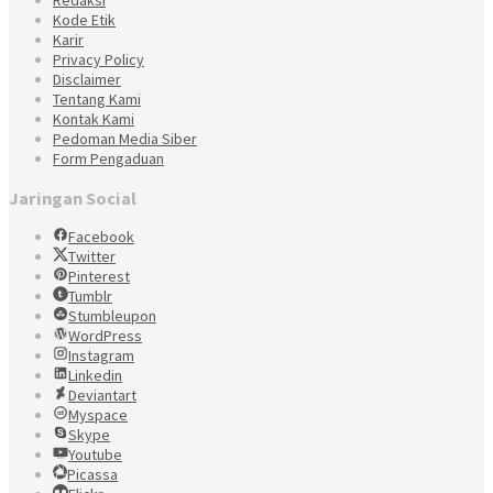
Redaksi
Kode Etik
Karir
Privacy Policy
Disclaimer
Tentang Kami
Kontak Kami
Pedoman Media Siber
Form Pengaduan
Jaringan Social
Facebook
Twitter
Pinterest
Tumblr
Stumbleupon
WordPress
Instagram
Linkedin
Deviantart
Myspace
Skype
Youtube
Picassa