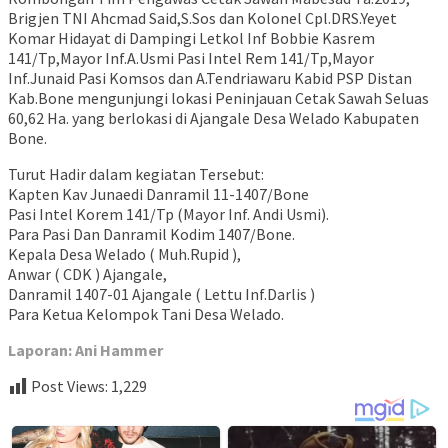
Brigjen TNI Ahcmad Said,S.Sos dan Kolonel Cpl.DRS.Yeyet
Komar Hidayat di Dampingi Letkol Inf Bobbie Kasrem
141/Tp,Mayor Inf.A.Usmi Pasi Intel Rem 141/Tp,Mayor
Inf.Junaid Pasi Komsos dan A.Tendriawaru Kabid PSP Distan
Kab.Bone mengunjungi lokasi Peninjauan Cetak Sawah Seluas
60,62 Ha. yang berlokasi di Ajangale Desa Welado Kabupaten
Bone.
Turut Hadir dalam kegiatan Tersebut:
Kapten Kav Junaedi Danramil 11-1407/Bone
Pasi Intel Korem 141/Tp (Mayor Inf. Andi Usmi).
Para Pasi Dan Danramil Kodim 1407/Bone.
Kepala Desa Welado ( Muh.Rupid ),
Anwar ( CDK ) Ajangale,
Danramil 1407-01 Ajangale ( Lettu Inf.Darlis )
Para Ketua Kelompok Tani Desa Welado.
Laporan: Ani Hammer
Post Views:
1,229