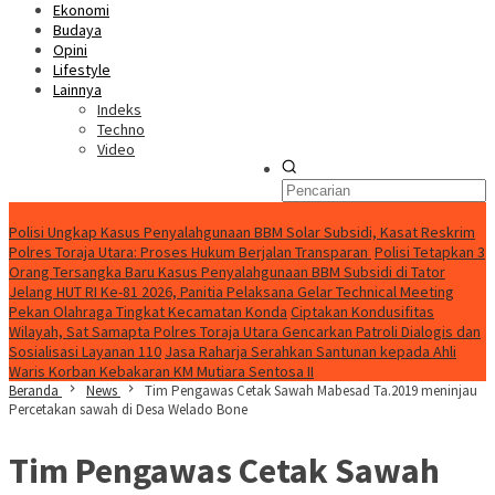
Ekonomi
Budaya
Opini
Lifestyle
Lainnya
Indeks
Techno
Video
Konten Spesial
Polisi Ungkap Kasus Penyalahgunaan BBM Solar Subsidi, Kasat Reskrim
Polres Toraja Utara: Proses Hukum Berjalan Transparan
Polisi Tetapkan 3
Orang Tersangka Baru Kasus Penyalahgunaan BBM Subsidi di Tator
Jelang HUT RI Ke-81 2026, Panitia Pelaksana Gelar Technical Meeting
Pekan Olahraga Tingkat Kecamatan Konda
Ciptakan Kondusifitas
Wilayah, Sat Samapta Polres Toraja Utara Gencarkan Patroli Dialogis dan
Sosialisasi Layanan 110
Jasa Raharja Serahkan Santunan kepada Ahli
Waris Korban Kebakaran KM Mutiara Sentosa II
Beranda
News
Tim Pengawas Cetak Sawah Mabesad Ta.2019 meninjau
Percetakan sawah di Desa Welado Bone
Tim Pengawas Cetak Sawah