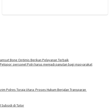
msat Bone Optimis Berikan Pelayanan Terbaik
elopor: personel Polri harus menjadi panutan bagi masyarakat
rim Polres Toraja Utara: Proses Hukum Berjalan Transparan
Subsidi di Tator