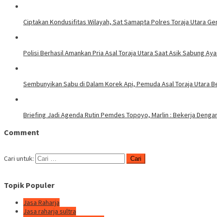
Ciptakan Kondusifitas Wilayah, Sat Samapta Polres Toraja Utara Gen
Polisi Berhasil Amankan Pria Asal Toraja Utara Saat Asik Sabung Ay
Sembunyikan Sabu di Dalam Korek Api, Pemuda Asal Toraja Utara Be
Briefing Jadi Agenda Rutin Pemdes Topoyo, Marlin : Bekerja Deng
Comment
Cari untuk:
Topik Populer
Jasa Raharja
Jasa raharja sultra