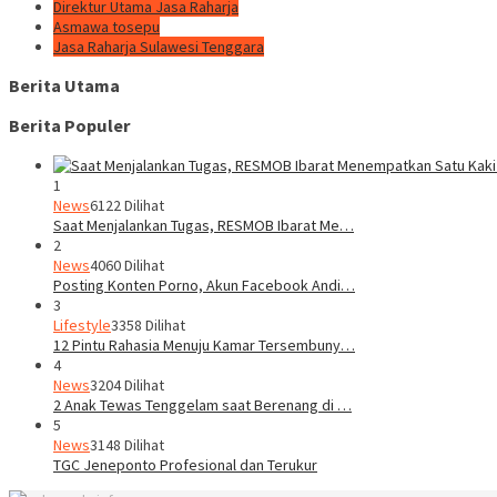
Direktur Utama Jasa Raharja
Asmawa tosepu
Jasa Raharja Sulawesi Tenggara
Berita Utama
Berita Populer
1
News
6122 Dilihat
Saat Menjalankan Tugas, RESMOB Ibarat Me…
2
News
4060 Dilihat
Posting Konten Porno, Akun Facebook Andi…
3
Lifestyle
3358 Dilihat
12 Pintu Rahasia Menuju Kamar Tersembuny…
4
News
3204 Dilihat
2 Anak Tewas Tenggelam saat Berenang di …
5
News
3148 Dilihat
TGC Jeneponto Profesional dan Terukur