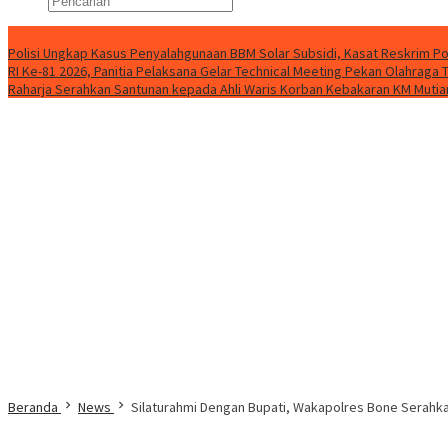
Konten Spesial
Polisi Ungkap Kasus Penyalahgunaan BBM Solar Subsidi, Kasat Reskrim Po
RI Ke-81 2026, Panitia Pelaksana Gelar Technical Meeting Pekan Olahrag
Raharja Serahkan Santunan kepada Ahli Waris Korban Kebakaran KM Mutiar
Beranda
News
Silaturahmi Dengan Bupati, Wakapolres Bone Serahk