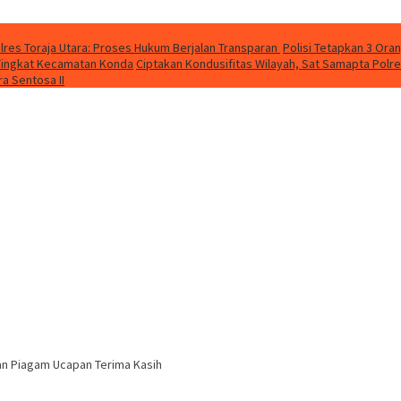
lres Toraja Utara: Proses Hukum Berjalan Transparan
Polisi Tetapkan 3 Ora
a Tingkat Kecamatan Konda
Ciptakan Kondusifitas Wilayah, Sat Samapta Polres
a Sentosa II
an Piagam Ucapan Terima Kasih