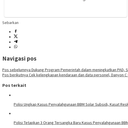
Sebarkan
Navigasi pos
Pos sebelumnya
Dukung Program Pemerintah dalam meningkatkan PAD, Sa
Pos berikutnya
Cek kelengkapan kendaraan dan data personel, Danyon C P
Pos terkait
Polisi Ungkap Kasus Penyalahgunaan BBM Solar Subsidi, Kasat Resk
Polisi Tetapkan 3 Orang Tersangka Baru Kasus Penyalahgunaan BBM 