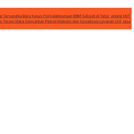
ng Tersangka Baru Kasus Penyalahgunaan BBM Subsidi di Tator
Jelang HUT
 Toraja Utara Gencarkan Patroli Dialogis dan Sosialisasi Layanan 110
Jasa