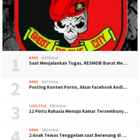
1
NEWS
6119 Dilihat
Saat Menjalankan Tugas, RESMOB Ibarat Me…
2
NEWS
4057 Dilihat
Posting Konten Porno, Akun Facebook Andi…
3
LIFESTYLE
3356 Dilihat
12 Pintu Rahasia Menuju Kamar Tersembuny…
4
NEWS
3202 Dilihat
2 Anak Tewas Tenggelam saat Berenang di …