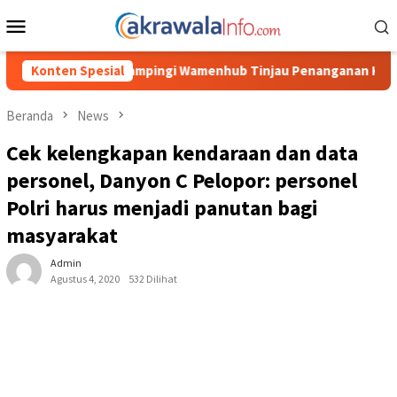
Loncat
Menu
ke
Mobile
konten
ngi Wamenhub Tinjau Penanganan Korban KM Mutiara Sentosa II d
Konten Spesial
Beranda
News
Cek kelengkapan kendaraan dan data
personel, Danyon C Pelopor: personel
Polri harus menjadi panutan bagi
masyarakat
Admin
Agustus 4, 2020
532 Dilihat