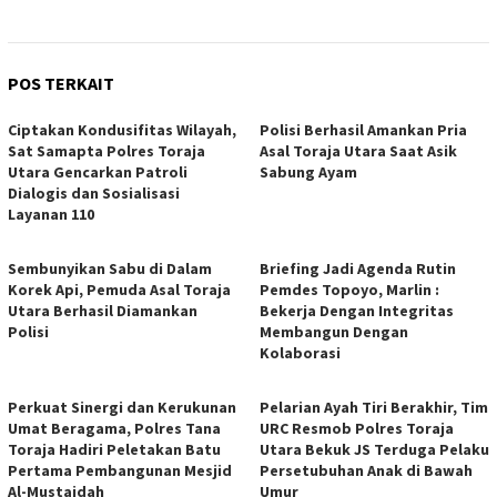
POS TERKAIT
Ciptakan Kondusifitas Wilayah,
Polisi Berhasil Amankan Pria
Sat Samapta Polres Toraja
Asal Toraja Utara Saat Asik
Utara Gencarkan Patroli
Sabung Ayam
Dialogis dan Sosialisasi
Layanan 110
Sembunyikan Sabu di Dalam
Briefing Jadi Agenda Rutin
Korek Api, Pemuda Asal Toraja
Pemdes Topoyo, Marlin :
Utara Berhasil Diamankan
Bekerja Dengan Integritas
Polisi
Membangun Dengan
Kolaborasi
Perkuat Sinergi dan Kerukunan
Pelarian Ayah Tiri Berakhir, Tim
Umat Beragama, Polres Tana
URC Resmob Polres Toraja
Toraja Hadiri Peletakan Batu
Utara Bekuk JS Terduga Pelaku
Pertama Pembangunan Mesjid
Persetubuhan Anak di Bawah
Al-Mustaidah
Umur