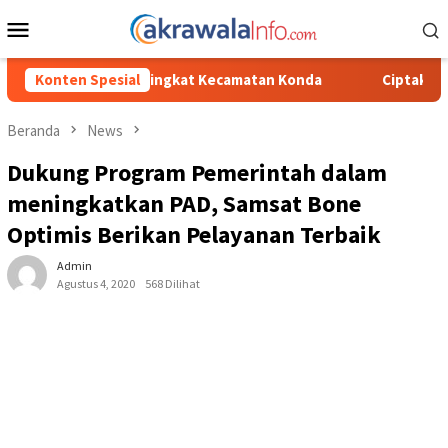
Loncat
Menu
ke
Mobile
konten
gkat Kecamatan Konda
Konten Spesial
Ciptakan Kondusifitas Wilayah, Sat 
Beranda
News
Dukung Program Pemerintah dalam
meningkatkan PAD, Samsat Bone
Optimis Berikan Pelayanan Terbaik
Admin
Agustus 4, 2020
568 Dilihat