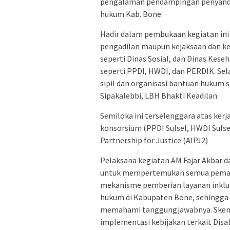
pengalaman pendampingan penyandan
hukum Kab. Bone
Hadir dalam pembukaan kegiatan ini 
pengadilan maupun kejaksaan dan kep
seperti Dinas Sosial, dan Dinas Keseh
seperti PPDI, HWDI, dan PERDIK. Sela
sipil dan organisasi bantuan hukum 
Sipakalebbi, LBH Bhakti Keadilan.
Semiloka ini terselenggara atas ke
konsorsium (PPDI Sulsel, HWDI Sulsel
Partnership for Justice (AIPJ2)
Pelaksana kegiatan AM Fajar Akbar 
untuk mempertemukan semua peman
mekanisme pemberian layanan inklus
hukum di Kabupaten Bone, sehingg
memahami tanggungjawabnya. Skema
implementasi kebijakan terkait Disab