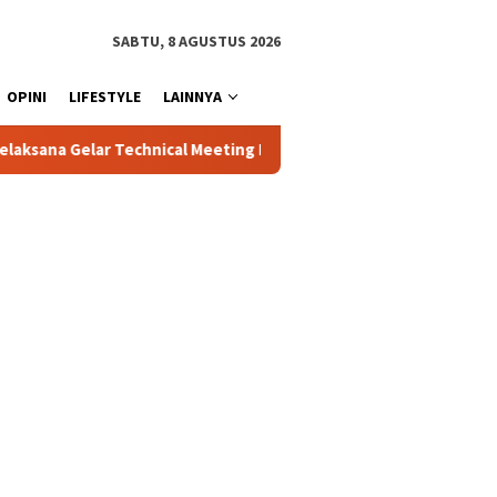
SABTU, 8 AGUSTUS 2026
OPINI
LIFESTYLE
LAINNYA
Meeting Pekan Olahraga Tingkat Kecamatan Konda
Ciptakan