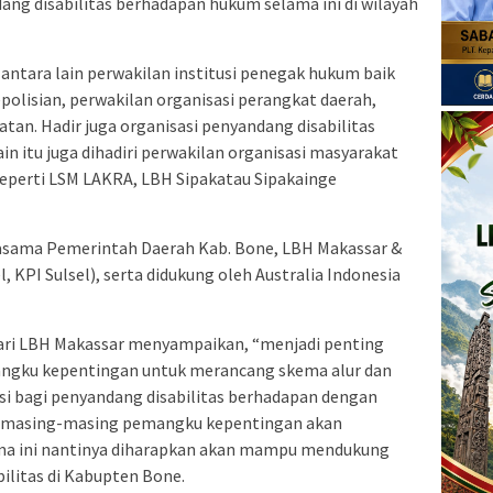
g disabilitas berhadapan hukum selama ini di wilayah
antara lain perwakilan institusi penegak hukum baik
olisian, perwakilan organisasi perangkat daerah,
atan. Hadir juga organisasi penyandang disabilitas
in itu juga dihadiri perwakilan organisasi masyarakat
seperti LSM LAKRA, LBH Sipakatau Sipakainge
rjasama Pemerintah Daerah Kab. Bone, LBH Makassar &
, KPI Sulsel), serta didukung oleh Australia Indonesia
dari LBH Makassar menyampaikan, “menjadi penting
gku kepentingan untuk merancang skema alur dan
i bagi penyandang disabilitas berhadapan dengan
a masing-masing pemangku kepentingan akan
 ini nantinya diharapkan akan mampu mendukung
ilitas di Kabupten Bone.