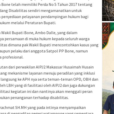
n Bone telah memiliki Perda No 5 Tahun 2017 tentang
dang Disabilitas sendiri mengamanatkan untuk
ara penyediaan pelayanan pendampingan hukum bagi
hukum melalui Peraturan Bupati.
eh Wakil Bupati Bone, Ambo Dalle, yang dalam
a persamaan di muka hukum kepada seluruh warga
litas dimana pak Wakil Bupati mencontohkan kasus yang
upun pelaku dari anggota Satpol PP Bone, namun
a profesional.
utan dari perwakilan AIPJ2 Makassar Husaimah Husain
ang mekanisme layanan menuju peradilan yang inklusi
n langsung ke APH nya serta teman-teman OPD, OBH dan
oleh LBH yang di fasilitasi oleh AIPJ2 dan juga dukungan
litasi kegiatan ini dan nantinya akan menggali peran
ukan penanganan terhadap disabilitas.
achmat SH.MH yang pada intinya menyampaikan
rana di pengadilan negeri watampone yang sementara