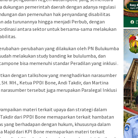
 dukungan pemerintah daerah dengan adanya regulasi
lindungan dan pemenuhan hak penyandang disabilitas
an ada turunannya hingga menjadi Perbub, dengan
ordinasi antara sektor untuk bersama-sama melakukan
bilitas.
perubahan-perubahan yang dilakukan oleh PN Bulukumba
dah melakukan study banding ke bululumba, dan
ampone bisa memenuhi standar Peradilan yang inklusi .
jutkan dengan talkshow yang menghadirkan narasumber
 SH. MH., Ketua PPDI Bone, Andi Takdir, dan Martina
 narasumber tersebut juga merupakan Paralegal Inklusi
mpaikan materi terkait upaya dan strategi dalam
i Takdir dari PPDI Bone memaparkan terkait hambatan
tas yang berhadapan dengan hukum, khususnya dalam
na Majid dari KPI Bone memaparkan materi terkait