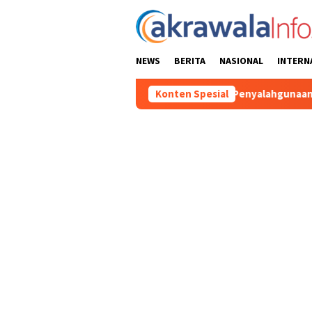
Loncat
ke
konten
NEWS
BERITA
NASIONAL
INTERN
ersangka Baru Kasus Penyalahgunaan BBM Subsidi di Tator
Konten Spesial