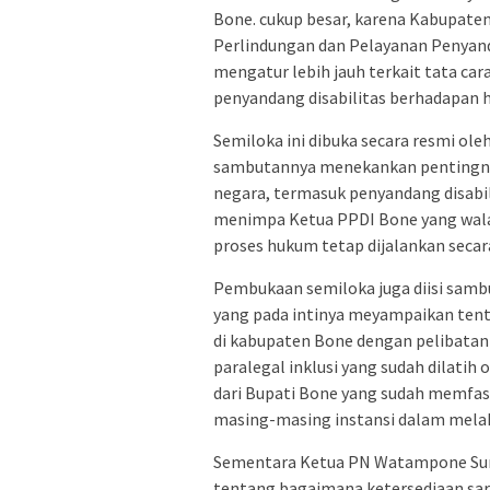
Bone. cukup besar, karena Kabupate
Perlindungan dan Pelayanan Penyan
mengatur lebih jauh terkait tata c
penyandang disabilitas berhadapan 
Semiloka ini dibuka secara resmi ol
sambutannya menekankan pentingny
negara, termasuk penyandang disabi
menimpa Ketua PPDI Bone yang wala
proses hukum tetap dijalankan secar
Pembukaan semiloka juga diisi samb
yang pada intinya meyampaikan tent
di kabupaten Bone dengan pelibata
paralegal inklusi yang sudah dilatih 
dari Bupati Bone yang sudah memfasi
masing-masing instansi dalam melak
Sementara Ketua PN Watampone Sur
tentang bagaimana ketersediaan sa