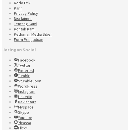
Kode Etik
Karir
Privacy Policy
Disclaimer
Tentang Kami
Kontak Kami
Pedoman Media Siber
Form Pengaduan
Jaringan Social
Facebook
Twitter
Pinterest
Tumblr
Stumbleupon
WordPress
Instagram
Linkedin
Deviantart
Myspace
Skype
Youtube
Picassa
Flickr