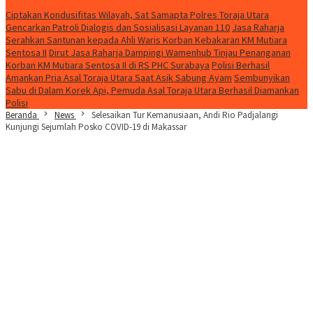
Konten Spesial
Ciptakan Kondusifitas Wilayah, Sat Samapta Polres Toraja Utara
Gencarkan Patroli Dialogis dan Sosialisasi Layanan 110
Jasa Raharja
Serahkan Santunan kepada Ahli Waris Korban Kebakaran KM Mutiara
Sentosa II
Dirut Jasa Raharja Dampingi Wamenhub Tinjau Penanganan
Korban KM Mutiara Sentosa II di RS PHC Surabaya
Polisi Berhasil
Amankan Pria Asal Toraja Utara Saat Asik Sabung Ayam
Sembunyikan
Sabu di Dalam Korek Api, Pemuda Asal Toraja Utara Berhasil Diamankan
Polisi
Beranda
News
Selesaikan Tur Kemanusiaan, Andi Rio Padjalangi
Kunjungi Sejumlah Posko COVID-19 di Makassar