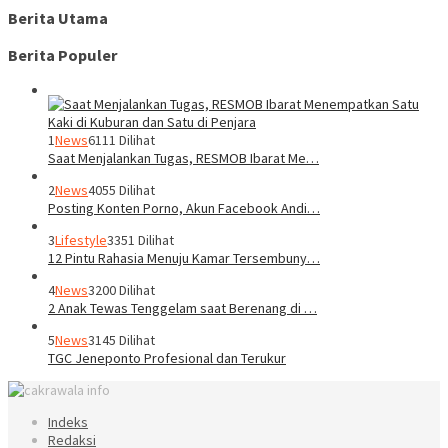
Berita Utama
Berita Populer
1
News
6111 Dilihat
Saat Menjalankan Tugas, RESMOB Ibarat Me…
2
News
4055 Dilihat
Posting Konten Porno, Akun Facebook Andi…
3
Lifestyle
3351 Dilihat
12 Pintu Rahasia Menuju Kamar Tersembuny…
4
News
3200 Dilihat
2 Anak Tewas Tenggelam saat Berenang di …
5
News
3145 Dilihat
TGC Jeneponto Profesional dan Terukur
Indeks
Redaksi