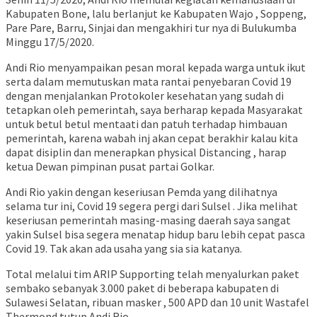
Kabupaten Bone, lalu berlanjut ke Kabupaten Wajo , Soppeng,
Pare Pare, Barru, Sinjai dan mengakhiri tur nya di Bulukumba
Minggu 17/5/2020.
Andi Rio menyampaikan pesan moral kepada warga untuk ikut
serta dalam memutuskan mata rantai penyebaran Covid 19
dengan menjalankan Protokoler kesehatan yang sudah di
tetapkan oleh pemerintah, saya berharap kepada Masyarakat
untuk betul betul mentaati dan patuh terhadap himbauan
pemerintah, karena wabah inj akan cepat berakhir kalau kita
dapat disiplin dan menerapkan physical Distancing , harap
ketua Dewan pimpinan pusat partai Golkar.
Andi Rio yakin dengan keseriusan Pemda yang dilihatnya
selama tur ini, Covid 19 segera pergi dari Sulsel . Jika melihat
keseriusan pemerintah masing-masing daerah saya sangat
yakin Sulsel bisa segera menatap hidup baru lebih cepat pasca
Covid 19. Tak akan ada usaha yang sia sia katanya.
Total melalui tim ARIP Supporting telah menyalurkan paket
sembako sebanyak 3.000 paket di beberapa kabupaten di
Sulawesi Selatan, ribuan masker , 500 APD dan 10 unit Wastafel
Thermond tutup Andi Rio