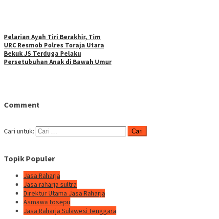
Pelarian Ayah Tiri Berakhir, Tim
URC Resmob Polres Toraja Utara
Bekuk JS Terduga Pelaku
Persetubuhan Anak di Bawah Umur
Comment
Cari untuk:
Topik Populer
Jasa Raharja
Jasa raharja sultra
Direktur Utama Jasa Raharja
Asmawa tosepu
Jasa Raharja Sulawesi Tenggara