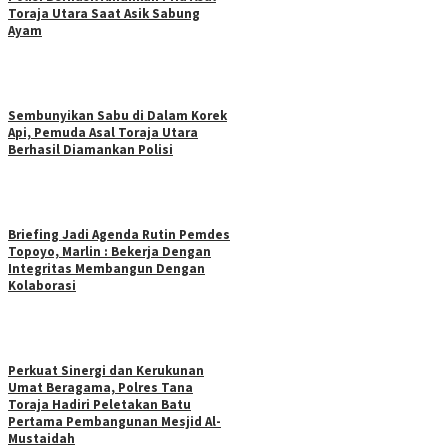
Toraja Utara Saat Asik Sabung
Ayam
Sembunyikan Sabu di Dalam Korek
Api, Pemuda Asal Toraja Utara
Berhasil Diamankan Polisi
Briefing Jadi Agenda Rutin Pemdes
Topoyo, Marlin : Bekerja Dengan
Integritas Membangun Dengan
Kolaborasi
Perkuat Sinergi dan Kerukunan
Umat Beragama, Polres Tana
Toraja Hadiri Peletakan Batu
Pertama Pembangunan Mesjid Al-
Mustaidah