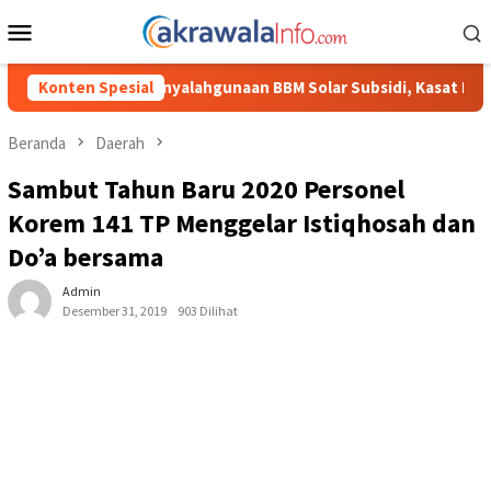
Loncat
Menu
ke
Mobile
konten
n BBM Solar Subsidi, Kasat Reskrim Polres Toraja Utara: Proses
Konten Spesial
Beranda
Daerah
Sambut Tahun Baru 2020 Personel
Korem 141 TP Menggelar Istiqhosah dan
Do’a bersama
Admin
Desember 31, 2019
903 Dilihat