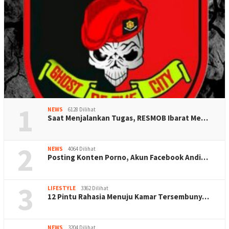
1
NEWS
6128 Dilihat
Saat Menjalankan Tugas, RESMOB Ibarat Me…
2
NEWS
4064 Dilihat
Posting Konten Porno, Akun Facebook Andi…
3
LIFESTYLE
3362 Dilihat
12 Pintu Rahasia Menuju Kamar Tersembuny…
NEWS
3204 Dilihat