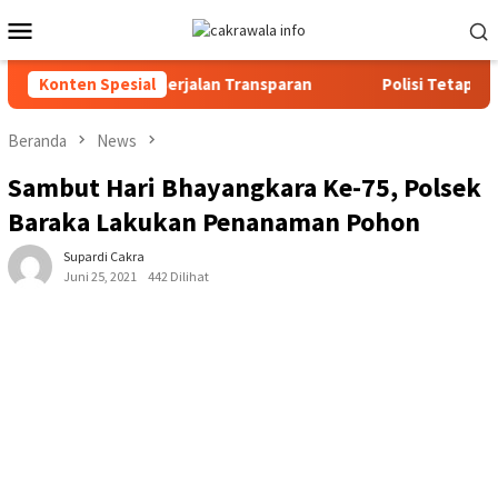
Loncat
Menu
ke
Mobile
konten
Transparan
Konten Spesial
Polisi Tetapkan 3 Orang Tersangka Baru Kasu
Beranda
News
Sambut Hari Bhayangkara Ke-75, Polsek
Baraka Lakukan Penanaman Pohon
Supardi Cakra
Juni 25, 2021
442 Dilihat