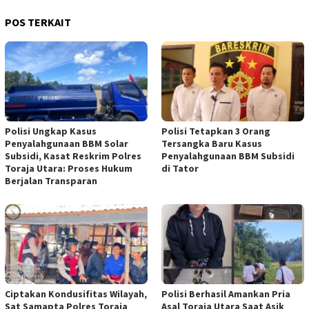
POS TERKAIT
Polisi Ungkap Kasus
Polisi Tetapkan 3 Orang
Penyalahgunaan BBM Solar
Tersangka Baru Kasus
Subsidi, Kasat Reskrim Polres
Penyalahgunaan BBM Subsidi
Toraja Utara: Proses Hukum
di Tator
Berjalan Transparan
Ciptakan Kondusifitas Wilayah,
Polisi Berhasil Amankan Pria
Sat Samapta Polres Toraja
Asal Toraja Utara Saat Asik