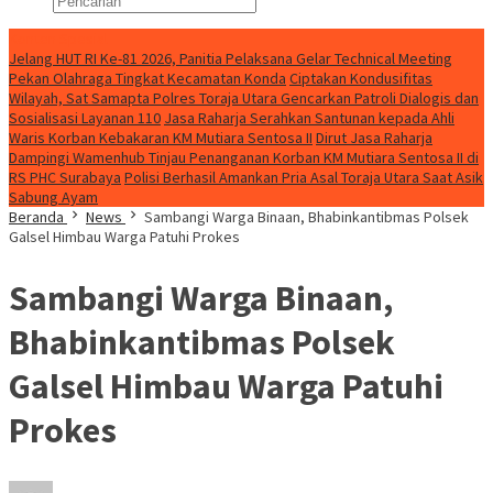
Konten Spesial
Jelang HUT RI Ke-81 2026, Panitia Pelaksana Gelar Technical Meeting
Pekan Olahraga Tingkat Kecamatan Konda
Ciptakan Kondusifitas
Wilayah, Sat Samapta Polres Toraja Utara Gencarkan Patroli Dialogis dan
Sosialisasi Layanan 110
Jasa Raharja Serahkan Santunan kepada Ahli
Waris Korban Kebakaran KM Mutiara Sentosa II
Dirut Jasa Raharja
Dampingi Wamenhub Tinjau Penanganan Korban KM Mutiara Sentosa II di
RS PHC Surabaya
Polisi Berhasil Amankan Pria Asal Toraja Utara Saat Asik
Sabung Ayam
Beranda
News
Sambangi Warga Binaan, Bhabinkantibmas Polsek
Galsel Himbau Warga Patuhi Prokes
Sambangi Warga Binaan,
Bhabinkantibmas Polsek
Galsel Himbau Warga Patuhi
Prokes