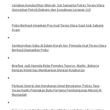
Ciptakan Kondusifitas Wilayah, Sat Samapta Polres Toraja Utara
Gencarkan Patroli Dialogis dan Sosialisasi Layanan 110
Polisi Berhasil Amankan Pria Asal Toraja Utara Saat Asik Sabung
Ayam
Sembunyikan Sabu di Dalam Korek Api, Pemuda Asal Toraja Utara
Berhasil Diamankan Polisi
Briefing Jadi Agenda Rutin Pemdes Topoyo, Marlin : Bekerja
Dengan Integritas Membangun Dengan Kolaborasi
Perkuat Sinergi dan Kerukunan Umat Beragama, Polres Tana
Toraja Hadiri Peletakan Batu Pertama Pembangunan Mesjid Al-
Mustaidah