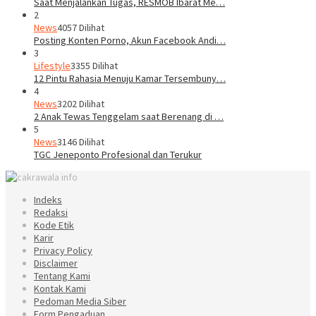
Saat Menjalankan Tugas, RESMOB Ibarat Me…
2
News
4057 Dilihat
Posting Konten Porno, Akun Facebook Andi…
3
Lifestyle
3355 Dilihat
12 Pintu Rahasia Menuju Kamar Tersembuny…
4
News
3202 Dilihat
2 Anak Tewas Tenggelam saat Berenang di …
5
News
3146 Dilihat
TGC Jeneponto Profesional dan Terukur
Indeks
Redaksi
Kode Etik
Karir
Privacy Policy
Disclaimer
Tentang Kami
Kontak Kami
Pedoman Media Siber
Form Pengaduan