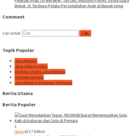
Pelarian Ayah Tiri Berakhir, Tim URC Resmob Polres Toraja Utara
Bekuk JS Terduga Pelaku Persetubuhan Anak di Bawah Umur
Comment
Cari untuk:
Topik Populer
Jasa Raharja
Jasa raharja sultra
Direktur Utama Jasa Raharja
Asmawa tosepu
Jasa Raharja Sulawesi Tenggara
Berita Utama
Berita Populer
1
News
6117 Dilihat