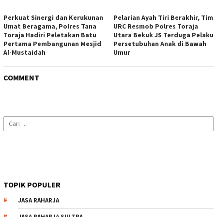
Perkuat Sinergi dan Kerukunan
Pelarian Ayah Tiri Berakhir, Tim
Umat Beragama, Polres Tana
URC Resmob Polres Toraja
Toraja Hadiri Peletakan Batu
Utara Bekuk JS Terduga Pelaku
Pertama Pembangunan Mesjid
Persetubuhan Anak di Bawah
Al-Mustaidah
Umur
COMMENT
Cari
untuk:
TOPIK POPULER
JASA RAHARJA
JASA RAHARJA SULTRA