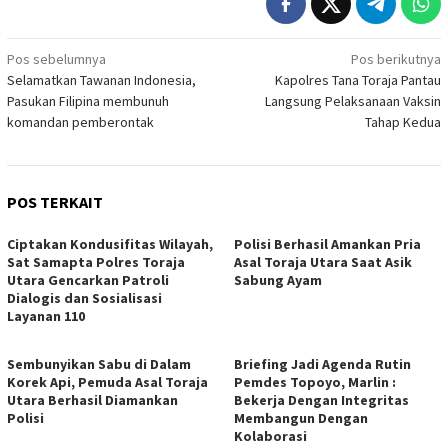
Navigasi
Pos sebelumnya
Pos berikutnya
Selamatkan Tawanan Indonesia,
Kapolres Tana Toraja Pantau
pos
Pasukan Filipina membunuh
Langsung Pelaksanaan Vaksin
komandan pemberontak
Tahap Kedua
POS TERKAIT
Ciptakan Kondusifitas Wilayah,
Polisi Berhasil Amankan Pria
Sat Samapta Polres Toraja
Asal Toraja Utara Saat Asik
Utara Gencarkan Patroli
Sabung Ayam
Dialogis dan Sosialisasi
Layanan 110
Sembunyikan Sabu di Dalam
Briefing Jadi Agenda Rutin
Korek Api, Pemuda Asal Toraja
Pemdes Topoyo, Marlin :
Utara Berhasil Diamankan
Bekerja Dengan Integritas
Polisi
Membangun Dengan
Kolaborasi