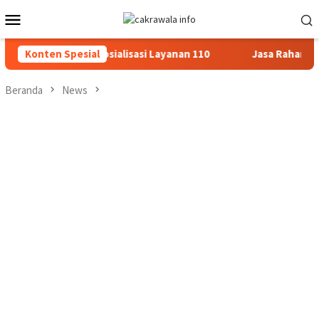
Loncat
Menu
ke
Mobile
konten
Dialogis dan Sosialisasi Layanan 110
Konten Spesial
Jasa Raharja Serahk
Beranda
News