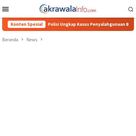
Loncat
Menu
ke
Mobile
konten
gkap Kasus Penyalahgunaan BBM Solar Subsidi, Kasat Reskrim Pol
Konten Spesial
Beranda
News