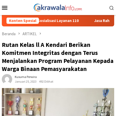
Loncat
Menu
ke
Mobile
konten
si Layanan 110
Konten Spesial
Jasa Raharja Serahkan Santunan kepada Ah
Beranda
ARTIKEL
Rutan Kelas ll A Kendari Berikan
Komitmen Integritas dengan Terus
Menjalankan Program Pelayanan Kepada
Warga Binaan Pemasyarakatan
Kusuma Perwira
Januari 25, 2023
492 Dilihat