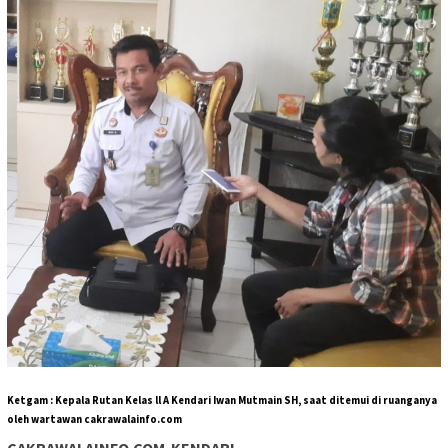
Ketgam : Kepala Rutan Kelas ll A Kendari Iwan Mutmain SH, s
aat ditemui di ruanganya
oleh wartawan cakrawalainfo.com