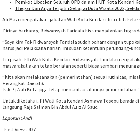
Pemkot Libatkan Seluruh OPD dalam HUT Kota Kendari K
Thegar Dan Anya Terpilih Sebagai Duta Wisata 2022, Sek
Ali Mazi mengatakan, jabatan Wali Kota Kendari diisi oleh Pela
Dirinya berharap, Ridwansyah Taridala bisa menjalankan tugas
“Saya kira Pak Ridwansyah Taridala sudah paham dengan tupoksi
harus jadi Pelaksana harian. Ini sudah ketentuan perundang-unda
Terpisah, Plh Wali Kota Kendari, Ridwansyah Taridala mengata
masyarakat akan tetap berjalan seperti biasa sembari menunggu
“Kita akan melaksanakan (pemerintahan) sesuai rutinitas, mi
Perangkat Daerah).
Pak Pj Wali Kota juga tetap memantau jalannya pemerintahan, ”
Untuk diketahui , Pj Wali Kota Kendari Asmawa Tosepu berada di
langsung Raja Salman Bin Abdul Aziz Al Saud.
Laporan : Andi
Post Views:
437