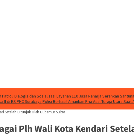
Patroli Dialogis dan Sosialisasi Layanan 110
Jasa Raharja Serahkan Santuna
 II di RS PHC Surabaya
Polisi Berhasil Amankan Pria Asal Toraja Utara Saa
ri Setelah Ditunjuk Oleh Gubernur Sultra
gai Plh Wali Kota Kendari Sete