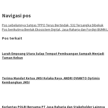
Navigasi pos
Pos sebelumnya
Satgas TPPO Terus Bertindak, 532 Tersangka Dibekuk
Pos berikutnya
Bentuk Ekosistem Digital, Jasa Raharja dan Fordigi BUMN 
Pos terkait
Lurah Empoang Utara Sulap Tempat Pembuangan Sampah Menjadi
Taman Kebun
Terima Mandat Ketua JMSI Kolaka Raya, ANDRI OVIANTO Optimis
Kembangkan JMSI
Korlantas POLRI Bersama PT Jasa Raharja dan Stakeholder Lainnya