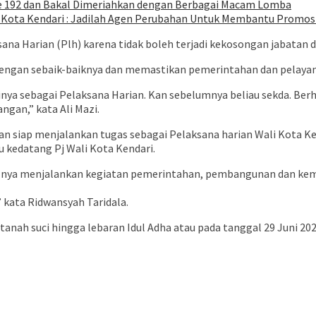
e 192 dan Bakal Dimeriahkan dengan Berbagai Macam Lomba
da Kota Kendari : Jadilah Agen Perubahan Untuk Membantu Promos
ksana Harian (Plh) karena tidak boleh terjadi kekosongan jabata
 dengan sebaik-baiknya dan memastikan pemerintahan dan pelaya
nya sebagai Pelaksana Harian. Kan sebelumnya beliau sekda. Berh
ngan,” kata Ali Mazi.
kan siap menjalankan tugas sebagai Pelaksana harian Wali Kota 
 kedatang Pj Wali Kota Kendari.
salnya menjalankan kegiatan pemerintahan, pembangunan dan ke
 kata Ridwansyah Taridala.
 tanah suci hingga lebaran Idul Adha atau pada tanggal 29 Juni 