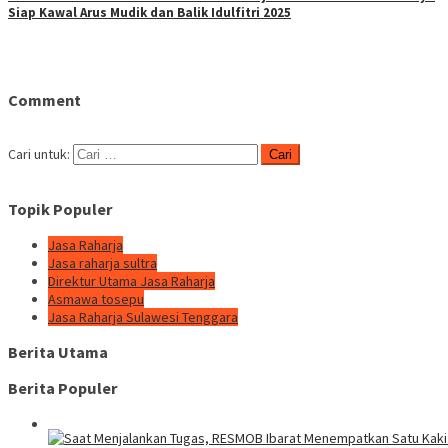
Siap Kawal Arus Mudik dan Balik Idulfitri 2025
Comment
Cari untuk:
Topik Populer
Jasa Raharja
Jasa raharja sultra
Direktur Utama Jasa Raharja
Asmawa tosepu
Jasa Raharja Sulawesi Tenggara
Berita Utama
Berita Populer