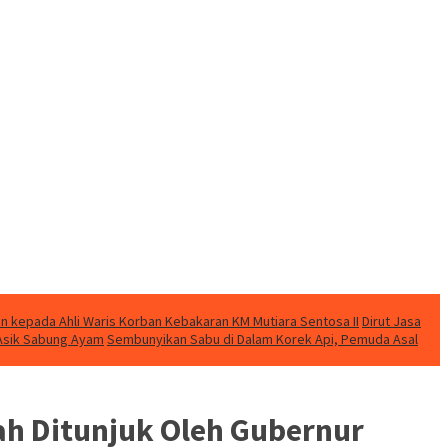
n kepada Ahli Waris Korban Kebakaran KM Mutiara Sentosa II
Dirut Jasa
t Asik Sabung Ayam
Sembunyikan Sabu di Dalam Korek Api, Pemuda Asal
lah Ditunjuk Oleh Gubernur