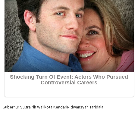
Gubernur Sultra
Plh Walikota Kendari
Ridwansyah Taridala