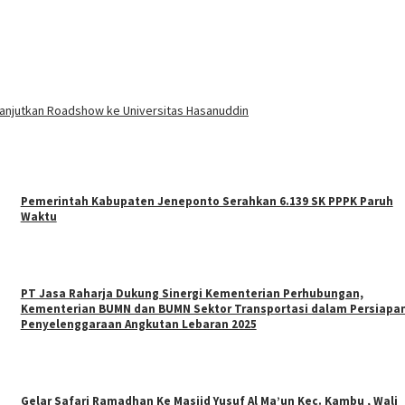
Lanjutkan Roadshow ke Universitas Hasanuddin
Pemerintah Kabupaten Jeneponto Serahkan 6.139 SK PPPK Paruh
Waktu
PT Jasa Raharja Dukung Sinergi Kementerian Perhubungan,
Kementerian BUMN dan BUMN Sektor Transportasi dalam Persiapa
Penyelenggaraan Angkutan Lebaran 2025
Gelar Safari Ramadhan Ke Masjid Yusuf Al Ma’un Kec. Kambu , Wali