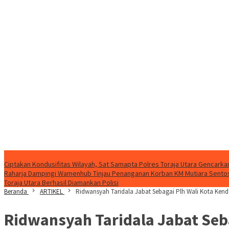
Konten Spesial
Ciptakan Kondusifitas Wilayah, Sat Samapta Polres Toraja Utara Gencarkan 
Raharja Dampingi Wamenhub Tinjau Penanganan Korban KM Mutiara Sentosa
Toraja Utara Berhasil Diamankan Polisi
Beranda
ARTIKEL
Ridwansyah Taridala Jabat Sebagai Plh Wali Kota Kenda
Ridwansyah Taridala Jabat Seba