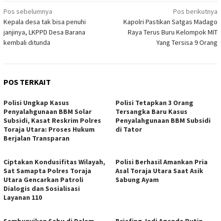
Navigasi
Pos sebelumnya
Pos berikutnya
Kepala desa tak bisa penuhi
Kapolri Pastikan Satgas Madago
pos
janjinya, LKPPD Desa Barana
Raya Terus Buru Kelompok MIT
kembali ditunda
Yang Tersisa 9 Orang
POS TERKAIT
Polisi Ungkap Kasus
Polisi Tetapkan 3 Orang
Penyalahgunaan BBM Solar
Tersangka Baru Kasus
Subsidi, Kasat Reskrim Polres
Penyalahgunaan BBM Subsidi
Toraja Utara: Proses Hukum
di Tator
Berjalan Transparan
Ciptakan Kondusifitas Wilayah,
Polisi Berhasil Amankan Pria
Sat Samapta Polres Toraja
Asal Toraja Utara Saat Asik
Utara Gencarkan Patroli
Sabung Ayam
Dialogis dan Sosialisasi
Layanan 110
Sembunyikan Sabu di Dalam
Briefing Jadi Agenda Rutin