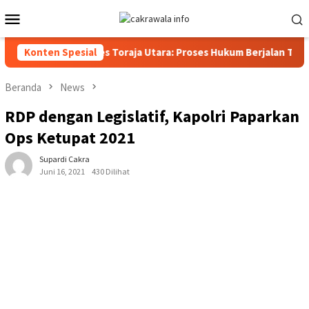
Loncat
Menu
ke
Mobile
konten
 Reskrim Polres Toraja Utara: Proses Hukum Berjalan Transparan
Konten Spesial
Beranda
News
RDP dengan Legislatif, Kapolri Paparkan
Ops Ketupat 2021
Supardi Cakra
Juni 16, 2021
430 Dilihat