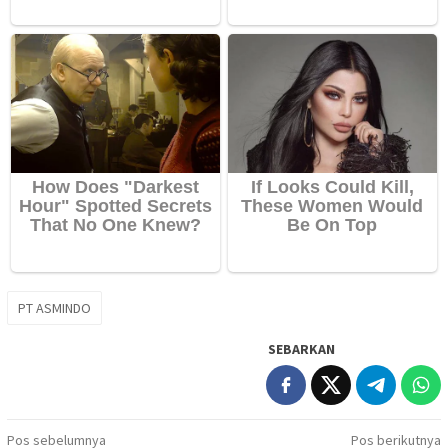
PT ASMINDO
SEBARKAN
Navigasi
Pos sebelumnya
Pos berikutnya