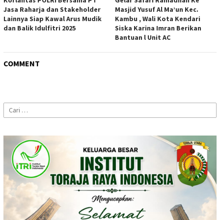
Korlantas POLRI Bersama PT
Gelar Safari Ramadhan Ke
Jasa Raharja dan Stakeholder
Masjid Yusuf Al Ma’un Kec.
Lainnya Siap Kawal Arus Mudik
Kambu , Wali Kota Kendari
dan Balik Idulfitri 2025
Siska Karina Imran Berikan
Bantuan l Unit AC
COMMENT
Cari
untuk: