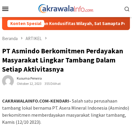
Loncat
Menu
ke
Mobile
konten
n Kondusifitas Wilayah, Sat Samapta Polres Toraja Utara Gencarka
Konten Spesial
Beranda
ARTIKEL
PT Asmindo Berkomitmen Perdayakan
Masyarakat Lingkar Tambang Dalam
Setiap Aktivitasnya
Kusuma Perwira
Oktober 12, 2023
355 Dilihat
CAKRAWALAINFO.COM-KENDARI-
Salah satu perusahaan
tambang lokal bernama PT. Asera Mineral Indonesia (Asmindo)
berkomitmen memberdayakan masyarakat lingkar tambang,
Kamis (12/10 2023).