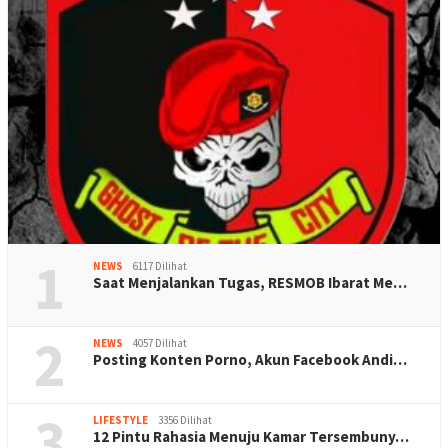
1
NEWS
6117 Dilihat
Saat Menjalankan Tugas, RESMOB Ibarat Me…
2
NEWS
4057 Dilihat
Posting Konten Porno, Akun Facebook Andi…
3
LIFESTYLE
3356 Dilihat
12 Pintu Rahasia Menuju Kamar Tersembuny…