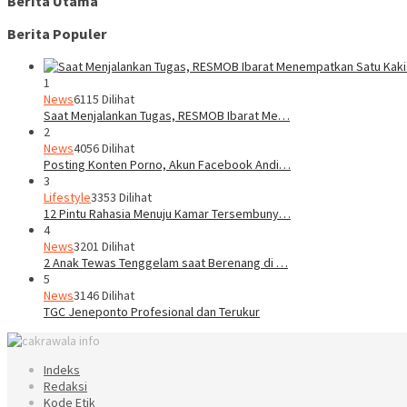
Berita Utama
Berita Populer
1
News
6115 Dilihat
Saat Menjalankan Tugas, RESMOB Ibarat Me…
2
News
4056 Dilihat
Posting Konten Porno, Akun Facebook Andi…
3
Lifestyle
3353 Dilihat
12 Pintu Rahasia Menuju Kamar Tersembuny…
4
News
3201 Dilihat
2 Anak Tewas Tenggelam saat Berenang di …
5
News
3146 Dilihat
TGC Jeneponto Profesional dan Terukur
Indeks
Redaksi
Kode Etik