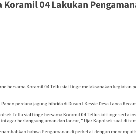
ma Koramil 04 Lakukan Pengama
Bone bersama Koramil 04 Tellu siattinge melaksanakan kegiatan p
 Panen perdana jagung hibrida di Dusun I Kessie Desa Lanca Keca
Polsek Tellu siattinge bersama Koramil 04 Tellu siattinge serta
ni agar berlangsung aman dan lancar, ” Ujar Kapolsek saat di tem
 menambahkan bahwa Pengamanan di perketat dengan menempatkan