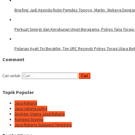
Briefing Jadi Agenda Rutin Pemdes Topoyo, Marlin : Bekerja Deng
Perkuat Sinergi dan Kerukunan Umat Beragama, Polres Tana Toraja
Pelarian Ayah Tiri Berakhir, Tim URC Resmob Polres Toraja Utara 
Comment
Cari untuk:
Topik Populer
Jasa Raharja
Jasa raharja sultra
Direktur Utama Jasa Raharja
Asmawa tosepu
Jasa Raharja Sulawesi Tenggara