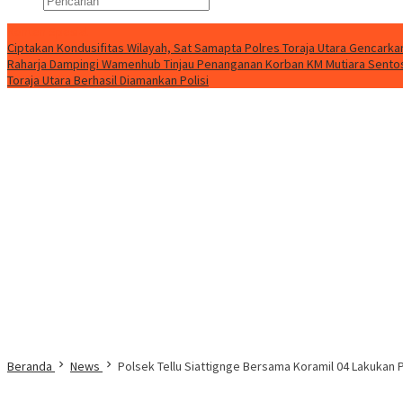
Konten Spesial
Ciptakan Kondusifitas Wilayah, Sat Samapta Polres Toraja Utara Gencarkan 
Raharja Dampingi Wamenhub Tinjau Penanganan Korban KM Mutiara Sentosa
Toraja Utara Berhasil Diamankan Polisi
Beranda
News
Polsek Tellu Siattignge Bersama Koramil 04 Lakuka