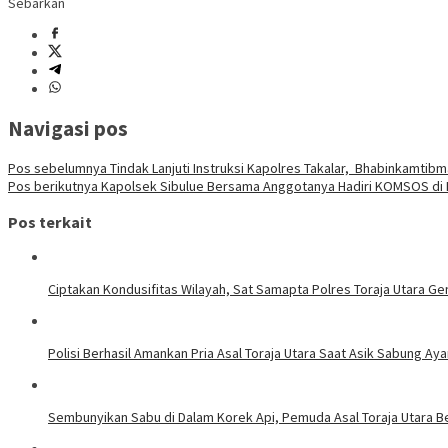
Sebarkan
Navigasi pos
Pos sebelumnya
Tindak Lanjuti Instruksi Kapolres Takalar, Bhabinkamtib
Pos berikutnya
Kapolsek Sibulue Bersama Anggotanya Hadiri KOMSOS di K
Pos terkait
Ciptakan Kondusifitas Wilayah, Sat Samapta Polres Toraja Utara Gen
Polisi Berhasil Amankan Pria Asal Toraja Utara Saat Asik Sabung Ay
Sembunyikan Sabu di Dalam Korek Api, Pemuda Asal Toraja Utara Be