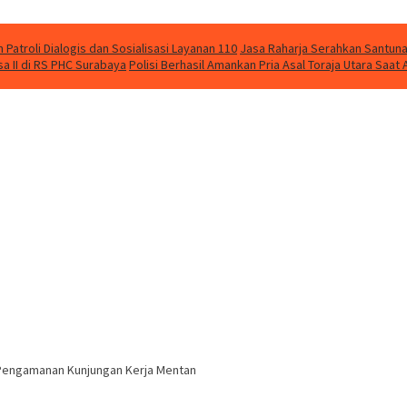
Patroli Dialogis dan Sosialisasi Layanan 110
Jasa Raharja Serahkan Santuna
 II di RS PHC Surabaya
Polisi Berhasil Amankan Pria Asal Toraja Utara Saa
n Pengamanan Kunjungan Kerja Mentan