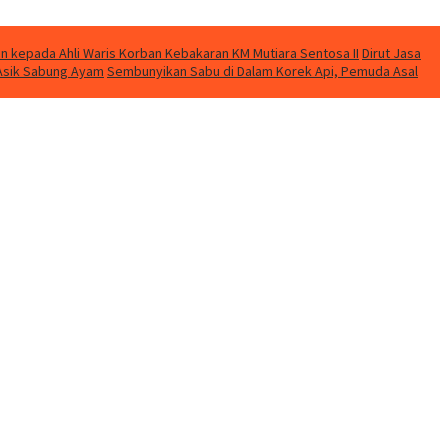
n kepada Ahli Waris Korban Kebakaran KM Mutiara Sentosa II
Dirut Jasa
t Asik Sabung Ayam
Sembunyikan Sabu di Dalam Korek Api, Pemuda Asal