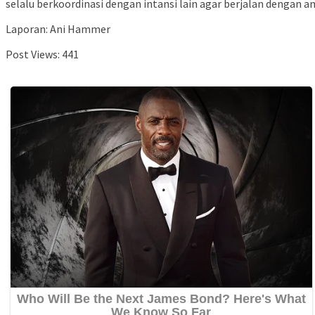
selalu berkoordinasi dengan intansi lain agar berjalan dengan 
Laporan: Ani Hammer
Post Views:
441