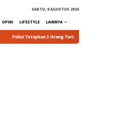
SABTU, 8 AGUSTUS 2026
OPINI
LIFESTYLE
LAINNYA
ang Tersangka Baru Kasus Penyalahgunaan BBM Subsidi di Tator