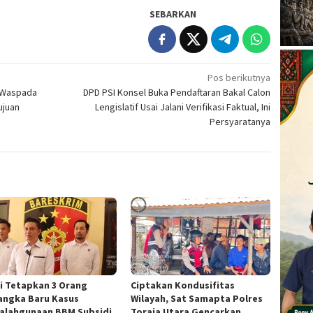
SEBARKAN
Pos berikutnya
a Waspada
DPD PSI Konsel Buka Pendaftaran Bakal Calon
ujuan
Lengislatif Usai Jalani Verifikasi Faktual, Ini
Persyaratanya
si Tetapkan 3 Orang
Ciptakan Kondusifitas
angka Baru Kasus
Wilayah, Sat Samapta Polres
alahgunaan BBM Subsidi
Toraja Utara Gencarkan