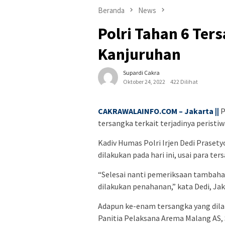
Beranda
News
Polri Tahan 6 Ter
Kanjuruhan
Supardi Cakra
Oktober 24, 2022
422 Dilihat
CAKRAWALAINFO.COM – Jakarta ||
P
tersangka terkait terjadinya peristi
Kadiv Humas Polri Irjen Dedi Prase
dilakukan pada hari ini, usai para t
“Selesai nanti pemeriksaan tambaha
dilakukan penahanan,” kata Dedi, Jak
Adapun ke-enam tersangka yang dila
Panitia Pelaksana Arema Malang AS, S