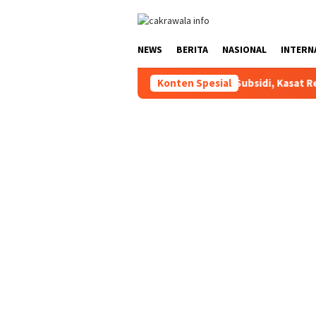
Loncat
ke
konten
NEWS
BERITA
NASIONAL
INTERN
lahgunaan BBM Solar Subsidi, Kasat Reskrim Polres Toraja Utara
Konten Spesial