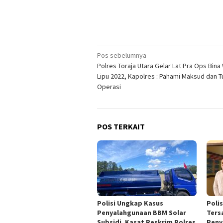
Navigasi
Pos sebelumnya
Polres Toraja Utara Gelar Lat Pra Ops Bin
pos
Lipu 2022, Kapolres : Pahami Maksud dan T
Operasi
POS TERKAIT
Polisi Ungkap Kasus
Poli
Penyalahgunaan BBM Solar
Ters
Subsidi, Kasat Reskrim Polres
Peny