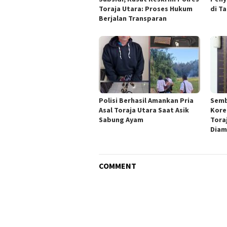
Toraja Utara: Proses Hukum
di T
Berjalan Transparan
Polisi Berhasil Amankan Pria
Semb
Asal Toraja Utara Saat Asik
Kore
Sabung Ayam
Tora
Diam
COMMENT