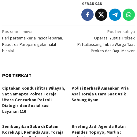
SEBARKAN
Navigasi
Pos sebelumnya
Pos berikutnya
Hari pertama kerja Pasca lebaran,
Operasi Yustisi Polsek
pos
Kapolres Parepare gelar halal
Pattallassang Imbau Warga Taat
bihalal
Prokes dan Bagi Masker
POS TERKAIT
Ciptakan Kondusifitas Wilayah,
Polisi Berhasil Amankan Pria
Sat Samapta Polres Toraja
Asal Toraja Utara Saat Asik
Utara Gencarkan Patroli
Sabung Ayam
Dialogis dan Sosialisasi
Layanan 110
Sembunyikan Sabu di Dalam
Briefing Jadi Agenda Rutin
Korek Api, Pemuda Asal Toraja
Pemdes Topoyo, Marlin :