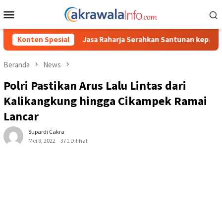
Loncat
Menu
ke
Mobile
konten
Jasa Raharja Serahkan Santunan kepada Ahli Waris Korban Kebaka
Konten Spesial
Beranda
News
Polri Pastikan Arus Lalu Lintas dari
Kalikangkung hingga Cikampek Ramai
Lancar
Supardi Cakra
Mei 9, 2022
371 Dilihat