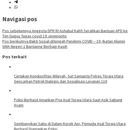
Navigasi pos
Pos sebelumnya
Anggota DPR RI Ashabul Kahfi Serahkan Bantuan APD ke
Tim Gugus Tugas covid 19 Jeneponto
Pos berikutnya
Bakti Sosial ditengah Pandemi COVID – 19, Ikatan Alumni
SMA Negeri 1 Bantaeng Berbagi Kasih
Pos terkait
Ciptakan Kondusifitas Wilayah, Sat Samapta Polres Toraja Utara
Gencarkan Patroli Dialogis dan Sosialisasi Layanan 110
Polisi Berhasil Amankan Pria Asal Toraja Utara Saat Asik Sabung
Ayam
Sembunyikan Sabu di Dalam Korek Api, Pemuda Asal Toraja Utara
Berhasil Diamankan Polisi