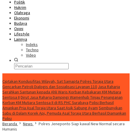
Politik
Hukrim
Olahraga
Ekonomi
Budaya
Opini
Lifestyle
Lainnya
Indeks
Techno
Video
Konten Spesial
Ciptakan Kondusifitas Wilayah, Sat Samapta Polres Toraja Utara
Gencarkan Patroli Dialogis dan Sosialisasi Layanan 110
Jasa Raharja
Serahkan Santunan kepada Ahli Waris Korban Kebakaran KM Mutiara
Sentosa II
Dirut Jasa Raharja Dampingi Wamenhub Tinjau Penanganan
Korban KM Mutiara Sentosa II di RS PHC Surabaya
Polisi Berhasil
Amankan Pria Asal Toraja Utara Saat Asik Sabung Ayam
Sembunyikan
Sabu di Dalam Korek Api, Pemuda Asal Toraja Utara Berhasil Diamankan
Polisi
Beranda
News
Polres Jeneponto Siap kawal New Normal secara
Humanis