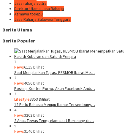
Jasa raharja sultra
Direktur Utama Jasa Raharja
Asmawa tosepu
Jasa Raharja Sulawesi Tenggara
Berita Utama
Berita Populer
1
News
6115 Dilihat
Saat Menjalankan Tugas, RESMOB Ibarat Me…
2
News
4056 Dilihat
Posting Konten Porno, Akun Facebook Andi…
3
Lifestyle
3353 Dilihat
12 Pintu Rahasia Menuju Kamar Tersembuny…
4
News
3202 Dilihat
2 Anak Tewas Tenggelam saat Berenang di …
5
News
3146 Dilihat