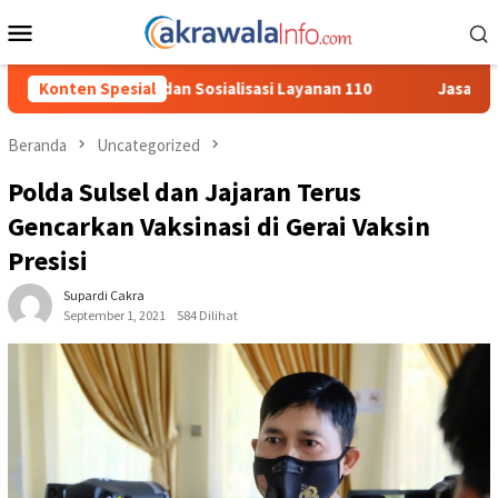
Loncat
Menu
ke
Mobile
konten
alisasi Layanan 110
Konten Spesial
Jasa Raharja Serahkan Santunan kepa
Beranda
Uncategorized
Polda Sulsel dan Jajaran Terus
Gencarkan Vaksinasi di Gerai Vaksin
Presisi
Supardi Cakra
September 1, 2021
584 Dilihat