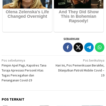
SEBARKAN
Navigasi
Pos sebelumnya
Pos berikutnya
Pimpin Apel Pagi, Kapolres Tana
Hari Ini, Pos Pemeriksaan Berakhir,
pos
Toraja Apresiasi Personil Atas
Dilanjutkan Patroli Mobile Covid –
Tugas Pencegahan dan
19
Penanganan Covid-19
POS TERKAIT