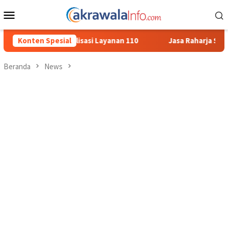
Loncat
Menu
ke
Mobile
konten
yanan 110
Konten Spesial
Jasa Raharja Serahkan Santunan kepada Ahli Wa
Beranda
News