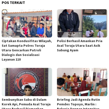
POS TERKAIT
Ciptakan Kondusifitas Wilayah,
Polisi Berhasil Amankan Pria
Sat Samapta Polres Toraja
Asal Toraja Utara Saat Asik
Utara Gencarkan Patroli
Sabung Ayam
Dialogis dan Sosialisasi
Layanan 110
Sembunyikan Sabu di Dalam
Briefing Jadi Agenda Rutin
Korek Api, Pemuda Asal Toraja
Pemdes Topoyo, Marlin :
Utara Berhasil Diamankan
Bekerja Dengan Integritas