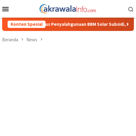
Loncat
Menu
ke
Mobile
konten
gunaan BBM Solar Subsidi, Kasat Reskrim Polres Toraja Utara: P
Konten Spesial
Beranda
News