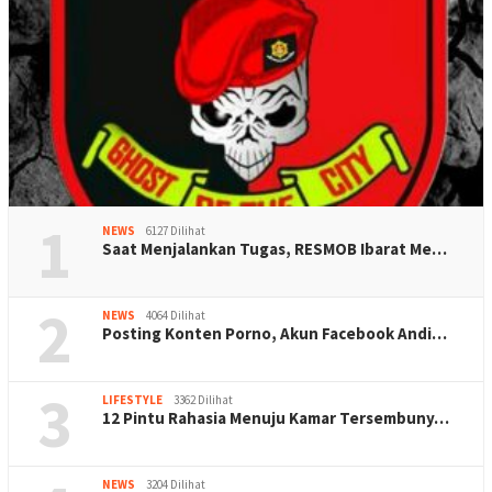
1
NEWS
6127 Dilihat
Saat Menjalankan Tugas, RESMOB Ibarat Me…
2
NEWS
4064 Dilihat
Posting Konten Porno, Akun Facebook Andi…
3
LIFESTYLE
3362 Dilihat
12 Pintu Rahasia Menuju Kamar Tersembuny…
NEWS
3204 Dilihat