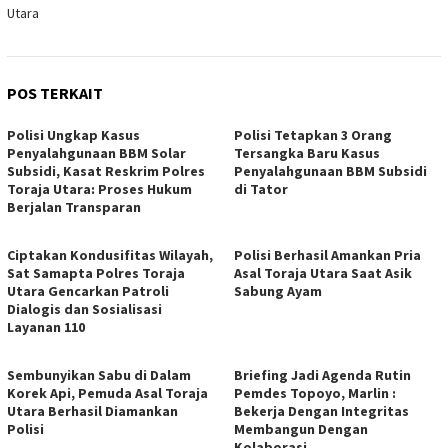
Utara
POS TERKAIT
Polisi Ungkap Kasus
Polisi Tetapkan 3 Orang
Penyalahgunaan BBM Solar
Tersangka Baru Kasus
Subsidi, Kasat Reskrim Polres
Penyalahgunaan BBM Subsidi
Toraja Utara: Proses Hukum
di Tator
Berjalan Transparan
Ciptakan Kondusifitas Wilayah,
Polisi Berhasil Amankan Pria
Sat Samapta Polres Toraja
Asal Toraja Utara Saat Asik
Utara Gencarkan Patroli
Sabung Ayam
Dialogis dan Sosialisasi
Layanan 110
Sembunyikan Sabu di Dalam
Briefing Jadi Agenda Rutin
Korek Api, Pemuda Asal Toraja
Pemdes Topoyo, Marlin :
Utara Berhasil Diamankan
Bekerja Dengan Integritas
Polisi
Membangun Dengan
Kolaborasi