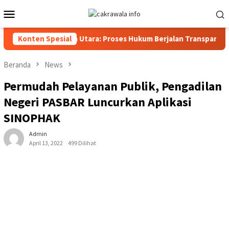
Loncat
Menu
ke
Mobile
konten
rim Polres Toraja Utara: Proses Hukum Berjalan Transparan
Konten Spesial
Beranda
News
Permudah Pelayanan Publik, Pengadilan
Negeri PASBAR Luncurkan Aplikasi
SINOPHAK
Admin
April 13, 2022
499 Dilihat