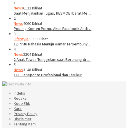
1
News
6122 Dilihat
Saat Menjalankan Tugas, RESMOB Ibarat Me…
2
News
4060 Dilihat
Posting Konten Porno, Akun Facebook Andi…
3
Lifestyle
3358 Dilihat
12 Pintu Rahasia Menuju Kamar Tersembuny…
4
News
3204 Dilihat
2 Anak Tewas Tenggelam saat Berenang di …
5
News
3148 Dilihat
TGC Jeneponto Profesional dan Terukur
Indeks
Redaksi
Kode Etik
Karir
Privacy Policy
Disclaimer
Tentang Kami