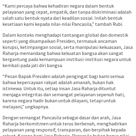
“Kami percaya bahwa kehadiran negara dalam bentuk
pelayanan yang cepat, empatik, dan tanpa diskriminasi adalah
salah satu bentuk nyata dari keadilan sosial. Inilah bentuk
kesetiaan kami kepada nilai-nilai Pancasila,” tambah Rubi.
Dalam konteks menghadapi tantangan global dan domestik
seperti yang disampaikan Presiden, termasuk ancaman
korupsi, ketimpangan sosial, serta manipulasi kekuasaan, Jasa
Raharja memandang bahwa kekuatan bangsa akan sangat
bergantung pada kemampuan institusi-institusi negara untuk
kembali pada jati diri bangsa.
“Pesan Bapak Presiden adalah pengingat bagi kami semua
bahwa kepercayaan rakyat adalah amanah, bukan hak
istimewa. Untuk itu, setiap insan Jasa Raharja dituntut
menjaga integritas dan semangat pelayanan sepenuh hati,
karena negara hadir bukan untuk dilayani, tetapi untuk
melayani,” ungkapnya.
Dengan semangat Pancasila sebagai dasar dan arah, Jasa
Raharja berkomitmen untuk terus berbenah, menghadirkan
pelayanan yang responsif, transparan, dan berpihak kepada
rakyat. Karena bagi Jasa Raharja, Pancasila bukan hanya nilai,