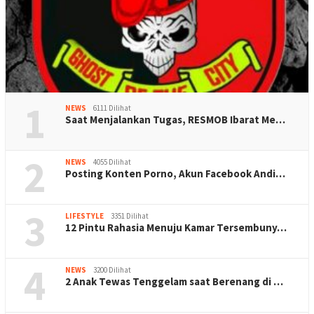
1
NEWS
6111 Dilihat
Saat Menjalankan Tugas, RESMOB Ibarat Me…
2
NEWS
4055 Dilihat
Posting Konten Porno, Akun Facebook Andi…
3
LIFESTYLE
3351 Dilihat
12 Pintu Rahasia Menuju Kamar Tersembuny…
4
NEWS
3200 Dilihat
2 Anak Tewas Tenggelam saat Berenang di …