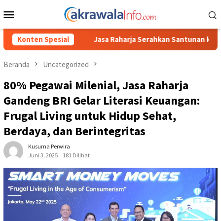
Loncat
Menu
ke
Mobile
konten
asa Raharja Serahkan Santunan kepada Ahli Waris Korban Kebakar
Konten Spesial
Beranda
Uncategorized
80% Pegawai Milenial, Jasa Raharja
Gandeng BRI Gelar Literasi Keuangan:
Frugal Living untuk Hidup Sehat,
Berdaya, dan Berintegritas
Kusuma Perwira
Juni 3, 2025
181 Dilihat