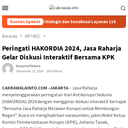
Loncat
Menu
ke
Mobile
konten
carkan Patroli Dialogis dan Sosialisasi Layanan 110
Konten Spesial
Jasa 
Beranda
ARTIKEL
Peringati HAKORDIA 2024, Jasa Raharja
Gelar Diskusi Interaktif Bersama KPK
Kusuma Perwira
Desember 15, 2024
266 Dilihat
CAKRAWALAINFO.COM -JAKARTA
– Jasa Raharja
menyelenggarakan peringatan Hari Antikorupsi Sedunia
(HAKORDIA) 2024 dengan menggelar diskusi interaktif bertajuk
“Bersama Jasa Raharja Melawan Korupsi untuk Membangun
Negeri”. Acara ini menghadirkan narasumber, yakni Wakil Ketua
Komisi Pemberantasan Korupsi (KPK), Johanis Tanak,