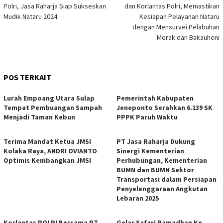
pos
Polri, Jasa Raharja Siap Sukseskan
dan Korlantas Polri, Memastikan
Mudik Nataru 2024
Kesiapan Pelayanan Nataru
dengan Mensurvei Pelabuhan
Merak dan Bakauheni
POS TERKAIT
Lurah Empoang Utara Sulap
Pemerintah Kabupaten
Tempat Pembuangan Sampah
Jeneponto Serahkan 6.139 SK
Menjadi Taman Kebun
PPPK Paruh Waktu
Terima Mandat Ketua JMSI
PT Jasa Raharja Dukung
Kolaka Raya, ANDRI OVIANTO
Sinergi Kementerian
Optimis Kembangkan JMSI
Perhubungan, Kementerian
BUMN dan BUMN Sektor
Transportasi dalam Persiapan
Penyelenggaraan Angkutan
Lebaran 2025
Korlantas POLRI Bersama PT
Gelar Safari Ramadhan Ke