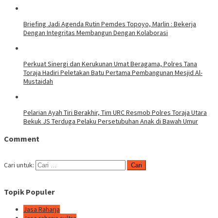
Briefing Jadi Agenda Rutin Pemdes Topoyo, Marlin : Bekerja
Dengan Integritas Membangun Dengan Kolaborasi
Perkuat Sinergi dan Kerukunan Umat Beragama, Polres Tana
Toraja Hadiri Peletakan Batu Pertama Pembangunan Mesjid Al-
Mustaidah
Pelarian Ayah Tiri Berakhir, Tim URC Resmob Polres Toraja Utara
Bekuk JS Terduga Pelaku Persetubuhan Anak di Bawah Umur
Comment
Cari untuk:
Topik Populer
Jasa Raharja
Jasa raharja sultra