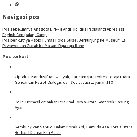
Navigasi pos
Pos sebelumnya
Anggota DPR-RI Andi Rio Idris Padjalangi Apresiasi
English Cempalagi Camp
Pos berikutnya
Kabid Humas Polda Sulsel Berkunjung ke Museum La
Pawawoi dan Ziarah ke Makam Raja-raja Bone
Pos terkait
Ciptakan Kondusifitas Wilayah, Sat Samapta Polres Toraja Utara
Gencarkan Patroli Dialogis dan Sosialisasi Layanan 110
Polisi Berhasil Amankan Pria Asal Toraja Utara Saat Asik Sabung
Ayam
Sembunyikan Sabu di Dalam Korek Api, Pemuda Asal Toraja Utara
Berhasil Diamankan Polisi