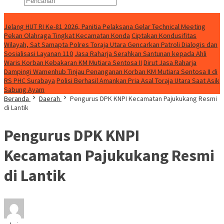
Konten Spesial
Jelang HUT RI Ke-81 2026, Panitia Pelaksana Gelar Technical Meeting
Pekan Olahraga Tingkat Kecamatan Konda
Ciptakan Kondusifitas
Wilayah, Sat Samapta Polres Toraja Utara Gencarkan Patroli Dialogis dan
Sosialisasi Layanan 110
Jasa Raharja Serahkan Santunan kepada Ahli
Waris Korban Kebakaran KM Mutiara Sentosa II
Dirut Jasa Raharja
Dampingi Wamenhub Tinjau Penanganan Korban KM Mutiara Sentosa II di
RS PHC Surabaya
Polisi Berhasil Amankan Pria Asal Toraja Utara Saat Asik
Sabung Ayam
Beranda
Daerah
Pengurus DPK KNPI Kecamatan Pajukukang Resmi
di Lantik
Pengurus DPK KNPI
Kecamatan Pajukukang Resmi
di Lantik