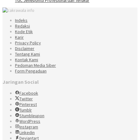
TGC Jeneponto Profesional dan Terukur
Indeks
Redaksi
Kode Etik
Karir
Privacy Policy
Disclaimer
Tentang Kami
Kontak Kami
Pedoman Media Siber
Form Pengaduan
Jaringan Social
Facebook
Twitter
Pinterest
Tumblr
Stumbleupon
WordPress
Instagram
Linkedin
Deviantart