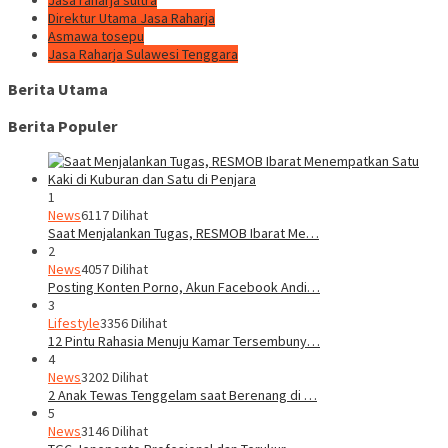
Direktur Utama Jasa Raharja
Asmawa tosepu
Jasa Raharja Sulawesi Tenggara
Berita Utama
Berita Populer
1
News
6117 Dilihat
Saat Menjalankan Tugas, RESMOB Ibarat Me…
2
News
4057 Dilihat
Posting Konten Porno, Akun Facebook Andi…
3
Lifestyle
3356 Dilihat
12 Pintu Rahasia Menuju Kamar Tersembuny…
4
News
3202 Dilihat
2 Anak Tewas Tenggelam saat Berenang di …
5
News
3146 Dilihat