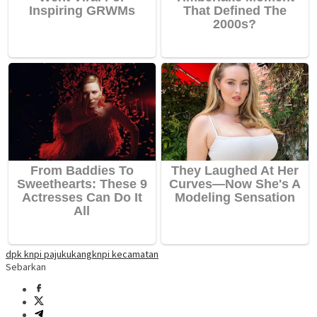
dpk knpi pajukukang
knpi kecamatan
Sebarkan