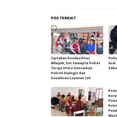
POS TERKAIT
Ciptakan Kondusifitas
Poli
Wilayah, Sat Samapta Polres
Asal
Toraja Utara Gencarkan
Sabu
Patroli Dialogis dan
Sosialisasi Layanan 110
Perk
Keru
Polr
Pele
Pemb
Must