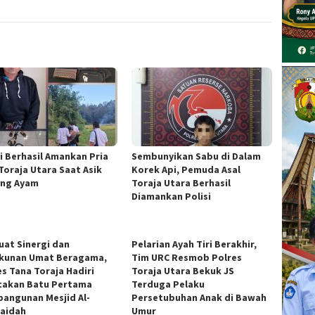
si Berhasil Amankan Pria
Sembunyikan Sabu di Dalam
 Toraja Utara Saat Asik
Korek Api, Pemuda Asal
ng Ayam
Toraja Utara Berhasil
Diamankan Polisi
uat Sinergi dan
Pelarian Ayah Tiri Berakhir,
kunan Umat Beragama,
Tim URC Resmob Polres
es Tana Toraja Hadiri
Toraja Utara Bekuk JS
takan Batu Pertama
Terduga Pelaku
angunan Mesjid Al-
Persetubuhan Anak di Bawah
aidah
Umur