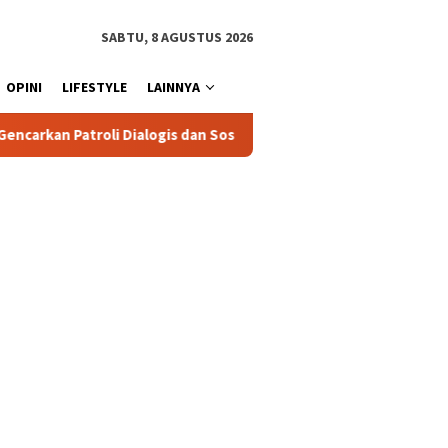
SABTU, 8 AGUSTUS 2026
OPINI
LIFESTYLE
LAINNYA
s dan Sosialisasi Layanan 110
Jasa Raharja Serahkan Sant