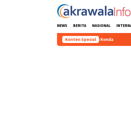
Loncat
ke
konten
NEWS
BERITA
NASIONAL
INTERN
lahraga Tingkat Kecamatan Konda
Konten Spesial
Ciptakan Kondusifitas Wi