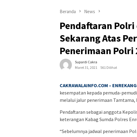
Beranda
News
Pendaftaran Polri
Sekarang Atas Pe
Penerimaan Polri
Supardi Cakra
Maret 31, 2021
561 Dilihat
CAKRAWALAINFO.COM – ENREKANG 
kesempatan kepada pemuda-pemudi In
melalui jalur penerimaan Tamtama, B
Pendaftaran sebagai anggota Kepolis
keterangan Kabag Sumda Polres Enre
“Sebelumnya jadwal penerimaan Polri 