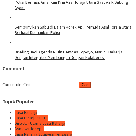
Polisi Berhasil Amankan Pria Asal Toraja Utara Saat Asik Sabung
Ayam
Sembunyikan Sabu di Dalam Korek Api, Pemuda Asal Toraja Utara
Berhasil Diamankan Polisi
Briefing Jadi Agenda Rutin Pemdes Topoyo, Marlin : Bekerja
Dengan Integritas Membangun Dengan Kolaborasi
Comment
Cari untuk:
Topik Populer
Jasa Raharja
Jasa raharja sultra
Direktur Utama Jasa Raharja
Asmawa tosepu
Jasa Raharja Sulawesi Tenggara