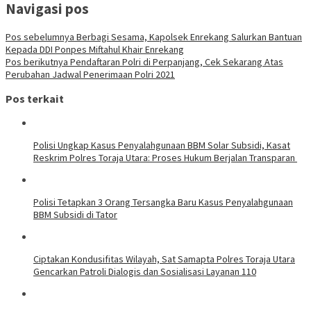
Navigasi pos
Pos sebelumnya
Berbagi Sesama, Kapolsek Enrekang Salurkan Bantuan
Kepada DDI Ponpes Miftahul Khair Enrekang
Pos berikutnya
Pendaftaran Polri di Perpanjang, Cek Sekarang Atas
Perubahan Jadwal Penerimaan Polri 2021
Pos terkait
Polisi Ungkap Kasus Penyalahgunaan BBM Solar Subsidi, Kasat
Reskrim Polres Toraja Utara: Proses Hukum Berjalan Transparan
Polisi Tetapkan 3 Orang Tersangka Baru Kasus Penyalahgunaan
BBM Subsidi di Tator
Ciptakan Kondusifitas Wilayah, Sat Samapta Polres Toraja Utara
Gencarkan Patroli Dialogis dan Sosialisasi Layanan 110