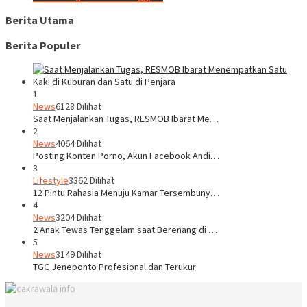
Berita Utama
Berita Populer
1
News
6128 Dilihat
Saat Menjalankan Tugas, RESMOB Ibarat Me…
2
News
4064 Dilihat
Posting Konten Porno, Akun Facebook Andi…
3
Lifestyle
3362 Dilihat
12 Pintu Rahasia Menuju Kamar Tersembuny…
4
News
3204 Dilihat
2 Anak Tewas Tenggelam saat Berenang di …
5
News
3149 Dilihat
TGC Jeneponto Profesional dan Terukur