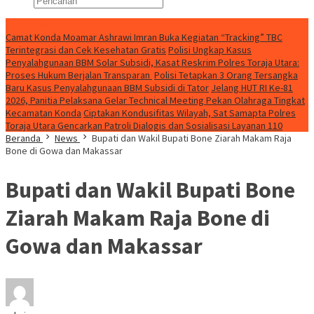
Konten Spesial
Camat Konda Moamar Ashrawi Imran Buka Kegiatan “Tracking” TBC
Terintegrasi dan Cek Kesehatan Gratis
Polisi Ungkap Kasus
Penyalahgunaan BBM Solar Subsidi, Kasat Reskrim Polres Toraja Utara:
Proses Hukum Berjalan Transparan
Polisi Tetapkan 3 Orang Tersangka
Baru Kasus Penyalahgunaan BBM Subsidi di Tator
Jelang HUT RI Ke-81
2026, Panitia Pelaksana Gelar Technical Meeting Pekan Olahraga Tingkat
Kecamatan Konda
Ciptakan Kondusifitas Wilayah, Sat Samapta Polres
Toraja Utara Gencarkan Patroli Dialogis dan Sosialisasi Layanan 110
Beranda
News
Bupati dan Wakil Bupati Bone Ziarah Makam Raja
Bone di Gowa dan Makassar
Bupati dan Wakil Bupati Bone
Ziarah Makam Raja Bone di
Gowa dan Makassar