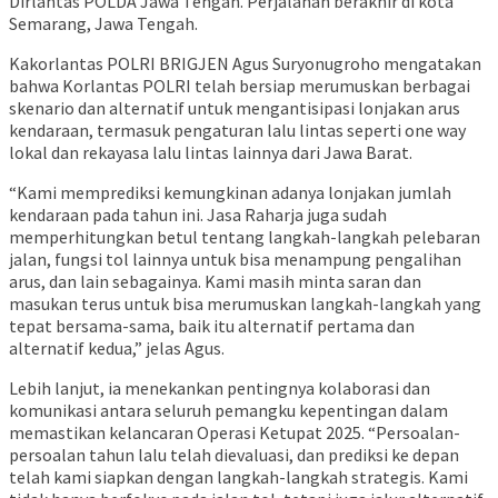
Dirlantas POLDA Jawa Tengah. Perjalanan berakhir di kota
Semarang, Jawa Tengah.
Kakorlantas POLRI BRIGJEN Agus Suryonugroho mengatakan
bahwa Korlantas POLRI telah bersiap merumuskan berbagai
skenario dan alternatif untuk mengantisipasi lonjakan arus
kendaraan, termasuk pengaturan lalu lintas seperti one way
lokal dan rekayasa lalu lintas lainnya dari Jawa Barat.
“Kami memprediksi kemungkinan adanya lonjakan jumlah
kendaraan pada tahun ini. Jasa Raharja juga sudah
memperhitungkan betul tentang langkah-langkah pelebaran
jalan, fungsi tol lainnya untuk bisa menampung pengalihan
arus, dan lain sebagainya. Kami masih minta saran dan
masukan terus untuk bisa merumuskan langkah-langkah yang
tepat bersama-sama, baik itu alternatif pertama dan
alternatif kedua,” jelas Agus.
Lebih lanjut, ia menekankan pentingnya kolaborasi dan
komunikasi antara seluruh pemangku kepentingan dalam
memastikan kelancaran Operasi Ketupat 2025. “Persoalan-
persoalan tahun lalu telah dievaluasi, dan prediksi ke depan
telah kami siapkan dengan langkah-langkah strategis. Kami