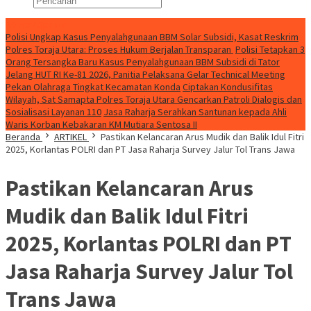
Konten Spesial
Polisi Ungkap Kasus Penyalahgunaan BBM Solar Subsidi, Kasat Reskrim
Polres Toraja Utara: Proses Hukum Berjalan Transparan
Polisi Tetapkan 3
Orang Tersangka Baru Kasus Penyalahgunaan BBM Subsidi di Tator
Jelang HUT RI Ke-81 2026, Panitia Pelaksana Gelar Technical Meeting
Pekan Olahraga Tingkat Kecamatan Konda
Ciptakan Kondusifitas
Wilayah, Sat Samapta Polres Toraja Utara Gencarkan Patroli Dialogis dan
Sosialisasi Layanan 110
Jasa Raharja Serahkan Santunan kepada Ahli
Waris Korban Kebakaran KM Mutiara Sentosa II
Beranda
ARTIKEL
Pastikan Kelancaran Arus Mudik dan Balik Idul Fitri
2025, Korlantas POLRI dan PT Jasa Raharja Survey Jalur Tol Trans Jawa
Pastikan Kelancaran Arus
Mudik dan Balik Idul Fitri
2025, Korlantas POLRI dan PT
Jasa Raharja Survey Jalur Tol
Trans Jawa