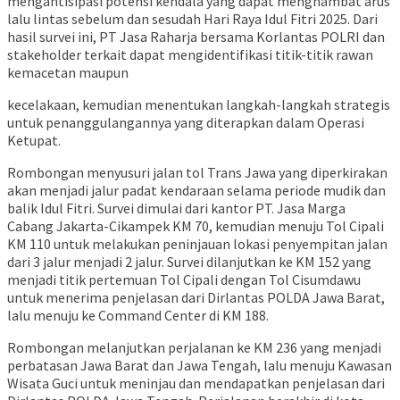
mengantisipasi potensi kendala yang dapat menghambat arus
lalu lintas sebelum dan sesudah Hari Raya Idul Fitri 2025. Dari
hasil survei ini, PT Jasa Raharja bersama Korlantas POLRI dan
stakeholder terkait dapat mengidentifikasi titik-titik rawan
kemacetan maupun
kecelakaan, kemudian menentukan langkah-langkah strategis
untuk penanggulangannya yang diterapkan dalam Operasi
Ketupat.
Rombongan menyusuri jalan tol Trans Jawa yang diperkirakan
akan menjadi jalur padat kendaraan selama periode mudik dan
balik Idul Fitri. Survei dimulai dari kantor PT. Jasa Marga
Cabang Jakarta-Cikampek KM 70, kemudian menuju Tol Cipali
KM 110 untuk melakukan peninjauan lokasi penyempitan jalan
dari 3 jalur menjadi 2 jalur. Survei dilanjutkan ke KM 152 yang
menjadi titik pertemuan Tol Cipali dengan Tol Cisumdawu
untuk menerima penjelasan dari Dirlantas POLDA Jawa Barat,
lalu menuju ke Command Center di KM 188.
Rombongan melanjutkan perjalanan ke KM 236 yang menjadi
perbatasan Jawa Barat dan Jawa Tengah, lalu menuju Kawasan
Wisata Guci untuk meninjau dan mendapatkan penjelasan dari