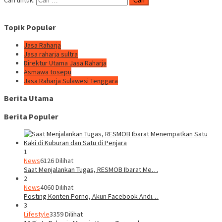
Cari untuk:
Topik Populer
Jasa Raharja
Jasa raharja sultra
Direktur Utama Jasa Raharja
Asmawa tosepu
Jasa Raharja Sulawesi Tenggara
Berita Utama
Berita Populer
1
News
6126 Dilihat
Saat Menjalankan Tugas, RESMOB Ibarat Me…
2
News
4060 Dilihat
Posting Konten Porno, Akun Facebook Andi…
3
Lifestyle
3359 Dilihat