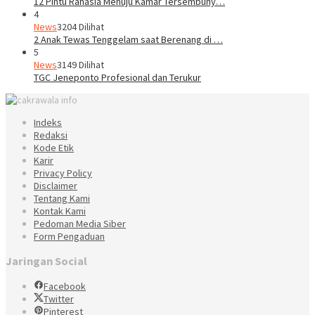
12 Pintu Rahasia Menuju Kamar Tersembuny…
4
News
3204 Dilihat
2 Anak Tewas Tenggelam saat Berenang di …
5
News
3149 Dilihat
TGC Jeneponto Profesional dan Terukur
Indeks
Redaksi
Kode Etik
Karir
Privacy Policy
Disclaimer
Tentang Kami
Kontak Kami
Pedoman Media Siber
Form Pengaduan
Jaringan Social
Facebook
Twitter
Pinterest