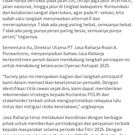
tidak hanya berfokus pada jalan tol, tetapi juga jalur alternatif,
jalan nasional, hingga jalur di tingkat kabupaten. Komunikasi
dan kolaborasi sangat diperlukan, agar pada H- sekian, kita
sudah satu langkah merumuskan alternatif dan
menerapkannya. Tidak ada yang paling hebat, semuanya hebat.
Tidak ada yang punya peran paling besar, semuanya punya
peran,” tegasnya.
Sementara itu, Direktur Utama PT Jasa Raharja Rivan A.
Purwantono, menyampaikan bahwa Jasa Raharja
berkomitmen penuh dalam mendukung langkah persiapan ini
untuk mendukung kelancaran Operasi Ketupat 2025.
“Survey jalur ini merupakan bagian dari langkah antisipatif
kami dalam memastikan keselamatan pemudik. Dengan
identifikasi titik rawan sejak dini, kami dapat memberikan
rekomendasi strategis kepada Korlantas POLRI dan
stakeholder terkait untuk mengoptimalkan rekayasa lalu
lintas dan mitigasi risiko kecelakaan,” ungkapnya.
Jasa Raharja terus melakukan koordinasi dengan berbagai
pihak untuk memberikan perlindungan dan pelayanan terbaik
kepada masyarakat selama periode Idul Fitri 2025. Dengan