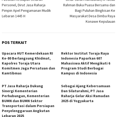
pos
Personel, Dirut Jasa Raharja
Rahman Buka Puasa Bersama dan
Pimpin Apel Pengamanan Mudik
Bagi Puluhan Bingkisan Ke
Lebaran 1445 H
Masyarakat Desa Dimba Raya
Konawe Kepulauan
POS TERKAIT
Upacara HUT Kemerdekaan RI
Rektor Institut Toraja Raya
Ke-80 Berlangsung Khidmat,
Indonesia Paparkan 607
Kapolres Toraja Utara
Mahasiswa Aktif Mengikuti 6
Komitmen Jaga Persatuan dan
Program Studi Berbagai
Kamtibmas
Kampus di Indonesia
PT Jasa Raharja Dukung
Sebagai Ajang Kebersamaan
Sinergi Kementerian
Dan Silaturahmi, PT Jasa
Perhubungan, Kementerian
Raharja Gelar Aksi Ramadan
BUMN dan BUMN Sektor
2025 di Yogyakarta
Transportasi dalam Persiapan
Penyelenggaraan Angkutan
Lebaran 2025