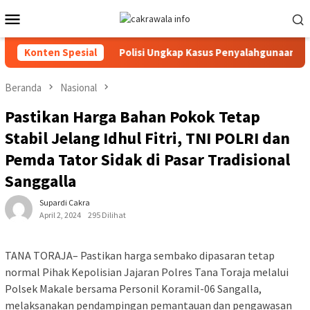
Loncat
Menu
ke
Mobile
konten
an Gratis
Konten Spesial
Polisi Ungkap Kasus Penyalahgunaan BBM Solar 
Beranda
Nasional
Pastikan Harga Bahan Pokok Tetap
Stabil Jelang Idhul Fitri, TNI POLRI dan
Pemda Tator Sidak di Pasar Tradisional
Sanggalla
Supardi Cakra
April 2, 2024
295 Dilihat
TANA TORAJA– Pastikan harga sembako dipasaran tetap
normal Pihak Kepolisian Jajaran Polres Tana Toraja melalui
Polsek Makale bersama Personil Koramil-06 Sangalla,
melaksanakan pendampingan pemantauan dan pengawasan