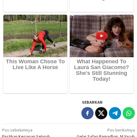
SEBARKAN
Navigasi
Pos sebelumnya
Pos berikutnya
Pastikan Kesiapan Seluruh
Gelar Safari Ramadhan, M Yacub