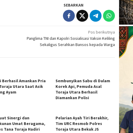
SEBARKAN
Pos berikutnya
Panglima TNI dan Kapolri Sosialisasi Vaksin Keliling
Sekaligus Serahkan Bansos kepada Warga
si Berhasil Amankan Pria
Sembunyikan Sabu di Dalam
 Toraja Utara Saat Asik
Korek Api, Pemuda Asal
ng Ayam
Toraja Utara Berhasil
Diamankan Polisi
uat Sinergi dan
Pelarian Ayah Tiri Berakhir,
kunan Umat Beragama,
Tim URC Resmob Polres
es Tana Toraja Hadiri
Toraja Utara Bekuk JS