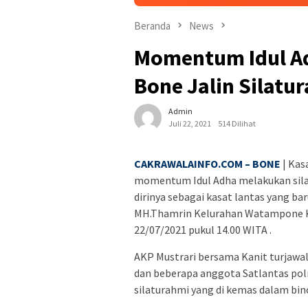
Beranda
News
Momentum Idul Ad
Bone Jalin Silat
Admin
Juli 22, 2021
514 Dilihat
CAKRAWALAINFO.COM – BONE
| Kas
momentum Idul Adha melakukan sil
dirinya sebagai kasat lantas yang ba
MH.Thamrin Kelurahan Watampone K
22/07/2021 pukul 14.00 WITA .
AKP Mustrari bersama Kanit turjawa
dan beberapa anggota Satlantas pol
silaturahmi yang di kemas dalam bi