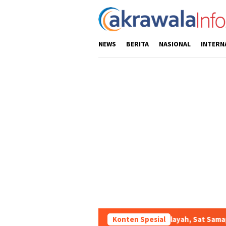
Loncat
ke
konten
NEWS
BERITA
NASIONAL
INTERN
Ciptakan Kondusifitas Wilayah, Sat Samapta Polres Toraja Utara
Konten Spesial