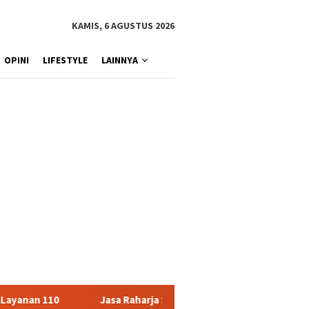
KAMIS, 6 AGUSTUS 2026
OPINI
LIFESTYLE
LAINNYA
asa Raharja Serahkan Santunan kepada Ahli Waris Korban Kebakar