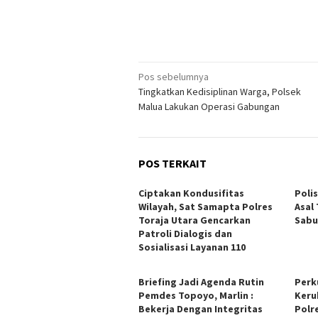
Navigasi
Pos sebelumnya
Tingkatkan Kedisiplinan Warga, Polsek
pos
Malua Lakukan Operasi Gabungan
POS TERKAIT
Ciptakan Kondusifitas
Poli
Wilayah, Sat Samapta Polres
Asal
Toraja Utara Gencarkan
Sabu
Patroli Dialogis dan
Sosialisasi Layanan 110
Briefing Jadi Agenda Rutin
Perk
Pemdes Topoyo, Marlin :
Keru
Bekerja Dengan Integritas
Polr