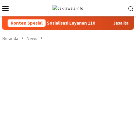
Loncat
Menu
ke
Mobile
konten
li Dialogis dan Sosialisasi Layanan 110
Konten Spesial
Jasa Raharja Ser
Beranda
News