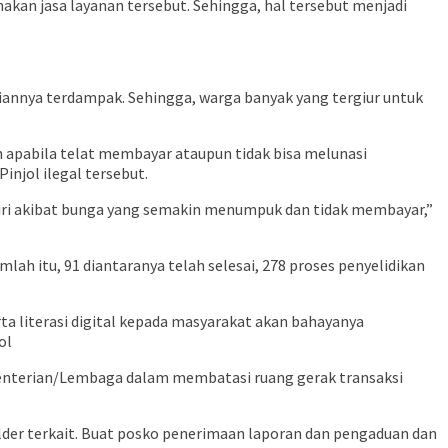
kan jasa layanan tersebut. Sehingga, hal tersebut menjadi
iannya terdampak. Sehingga, warga banyak yang tergiur untuk
an apabila telat membayar ataupun tidak bisa melunasi
injol ilegal tersebut.
iri akibat bunga yang semakin menumpuk dan tidak membayar,”
mlah itu, 91 diantaranya telah selesai, 278 proses penyelidikan
rta literasi digital kepada masyarakat akan bahayanya
ol
Kementerian/Lembaga dalam membatasi ruang gerak transaksi
der terkait. Buat posko penerimaan laporan dan pengaduan dan