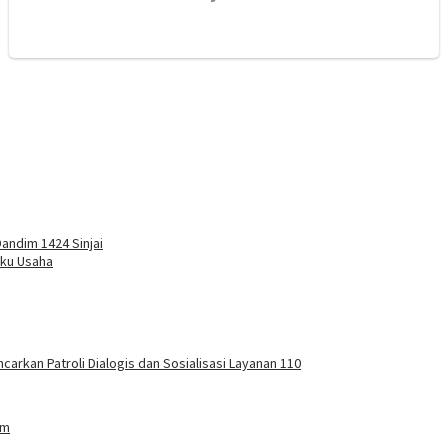
andim 1424 Sinjai
aku Usaha
carkan Patroli Dialogis dan Sosialisasi Layanan 110
am