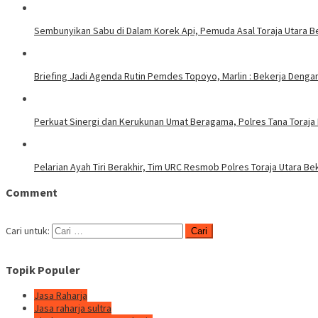
Sembunyikan Sabu di Dalam Korek Api, Pemuda Asal Toraja Utara Be
Briefing Jadi Agenda Rutin Pemdes Topoyo, Marlin : Bekerja Deng
Perkuat Sinergi dan Kerukunan Umat Beragama, Polres Tana Toraja
Pelarian Ayah Tiri Berakhir, Tim URC Resmob Polres Toraja Utara 
Comment
Cari untuk:
Topik Populer
Jasa Raharja
Jasa raharja sultra