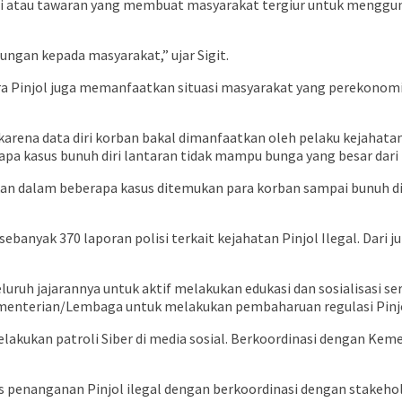
si atau tawaran yang membuat masyarakat tergiur untuk mengguna
ngan kepada masyarakat,” ujar Sigit.
ara Pinjol juga memanfaatkan situasi masyarakat yang perekonom
, karena data diri korban bakal dimanfaatkan oleh pelaku kejahat
pa kasus bunuh diri lantaran tidak mampu bunga yang besar dari P
kan dalam beberapa kasus ditemukan para korban sampai bunuh d
banyak 370 laporan polisi terkait kejahatan Pinjol Ilegal. Dari ju
eluruh jajarannya untuk aktif melakukan edukasi dan sosialisasi se
menterian/Lembaga untuk melakukan pembaharuan regulasi Pinj
 melakukan patroli Siber di media sosial. Berkoordinasi dengan 
penanganan Pinjol ilegal dengan berkoordinasi dengan stakehol