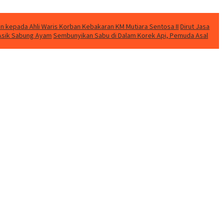
n kepada Ahli Waris Korban Kebakaran KM Mutiara Sentosa II
Dirut Jasa
t Asik Sabung Ayam
Sembunyikan Sabu di Dalam Korek Api, Pemuda Asal