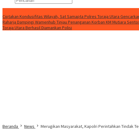
Konten Spesial
Ciptakan Kondusifitas Wilayah, Sat Samapta Polres Toraja Utara Gencarkan 
Raharja Dampingi Wamenhub Tinjau Penanganan Korban KM Mutiara Sentosa
Toraja Utara Berhasil Diamankan Polisi
Beranda
News
Merugikan Masyarakat, Kapolri Perintahkan Tindak Teg