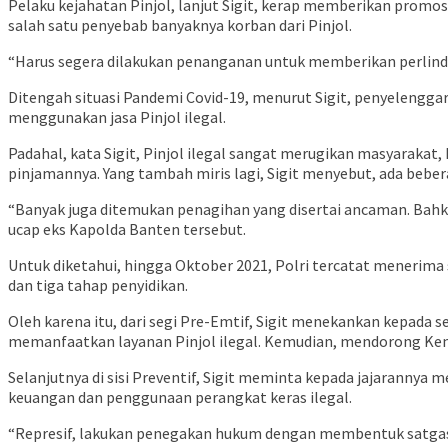
Pelaku kejahatan Pinjol, lanjut Sigit, kerap memberikan promo
salah satu penyebab banyaknya korban dari Pinjol.
“Harus segera dilakukan penanganan untuk memberikan perlindu
Ditengah situasi Pandemi Covid-19, menurut Sigit, penyelengg
menggunakan jasa Pinjol ilegal.
Padahal, kata Sigit, Pinjol ilegal sangat merugikan masyarakat
pinjamannya. Yang tambah miris lagi, Sigit menyebut, ada bebera
“Banyak juga ditemukan penagihan yang disertai ancaman. Bah
ucap eks Kapolda Banten tersebut.
Untuk diketahui, hingga Oktober 2021, Polri tercatat menerima se
dan tiga tahap penyidikan.
Oleh karena itu, dari segi Pre-Emtif, Sigit menekankan kepada s
memanfaatkan layanan Pinjol ilegal. Kemudian, mendorong Ke
Selanjutnya di sisi Preventif, Sigit meminta kepada jajarannya
keuangan dan penggunaan perangkat keras ilegal.
“Represif, lakukan penegakan hukum dengan membentuk satgas 