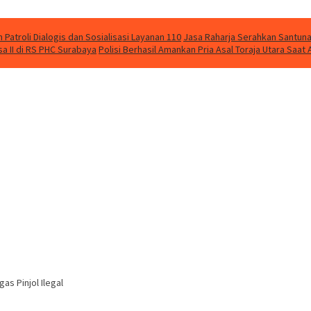
Patroli Dialogis dan Sosialisasi Layanan 110
Jasa Raharja Serahkan Santuna
 II di RS PHC Surabaya
Polisi Berhasil Amankan Pria Asal Toraja Utara Saa
as Pinjol Ilegal