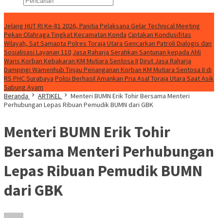
Konten Spesial
Jelang HUT RI Ke-81 2026, Panitia Pelaksana Gelar Technical Meeting
Pekan Olahraga Tingkat Kecamatan Konda
Ciptakan Kondusifitas
Wilayah, Sat Samapta Polres Toraja Utara Gencarkan Patroli Dialogis dan
Sosialisasi Layanan 110
Jasa Raharja Serahkan Santunan kepada Ahli
Waris Korban Kebakaran KM Mutiara Sentosa II
Dirut Jasa Raharja
Dampingi Wamenhub Tinjau Penanganan Korban KM Mutiara Sentosa II di
RS PHC Surabaya
Polisi Berhasil Amankan Pria Asal Toraja Utara Saat Asik
Sabung Ayam
Beranda
ARTIKEL
Menteri BUMN Erik Tohir Bersama Menteri
Perhubungan Lepas Ribuan Pemudik BUMN dari GBK
Menteri BUMN Erik Tohir
Bersama Menteri Perhubungan
Lepas Ribuan Pemudik BUMN
dari GBK