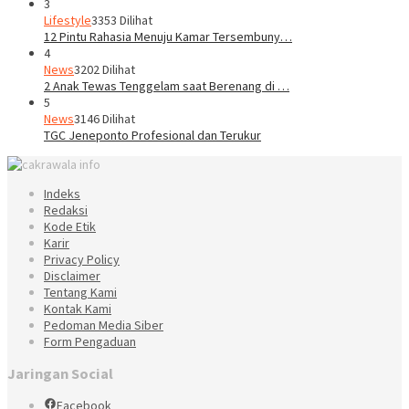
3
Lifestyle
3353 Dilihat
12 Pintu Rahasia Menuju Kamar Tersembuny…
4
News
3202 Dilihat
2 Anak Tewas Tenggelam saat Berenang di …
5
News
3146 Dilihat
TGC Jeneponto Profesional dan Terukur
Indeks
Redaksi
Kode Etik
Karir
Privacy Policy
Disclaimer
Tentang Kami
Kontak Kami
Pedoman Media Siber
Form Pengaduan
Jaringan Social
Facebook