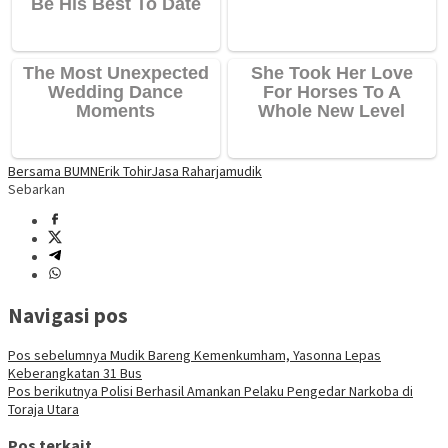
Bersama BUMN
Erik Tohir
Jasa Raharja
mudik
Sebarkan
Navigasi pos
Pos sebelumnya
Mudik Bareng Kemenkumham, Yasonna Lepas
Keberangkatan 31 Bus
Pos berikutnya
Polisi Berhasil Amankan Pelaku Pengedar Narkoba di
Toraja Utara
Pos terkait