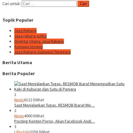
Cari untuk:
Topik Populer
Jasa Raharja
Jasa raharja sultra
Direktur Utama Jasa Raharja
Asmawa tosepu
Jasa Raharja Sulawesi Tenggara
Berita Utama
Berita Populer
1
News
6122 Dilihat
Saat Menjalankan Tugas, RESMOB Ibarat Me…
2
News
4060 Dilihat
Posting Konten Porno, Akun Facebook Andi…
3
Lifestyle
3358 Dilihat