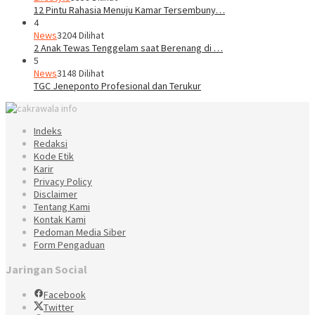
12 Pintu Rahasia Menuju Kamar Tersembuny…
4
News
3204 Dilihat
2 Anak Tewas Tenggelam saat Berenang di …
5
News
3148 Dilihat
TGC Jeneponto Profesional dan Terukur
Indeks
Redaksi
Kode Etik
Karir
Privacy Policy
Disclaimer
Tentang Kami
Kontak Kami
Pedoman Media Siber
Form Pengaduan
Jaringan Social
Facebook
Twitter