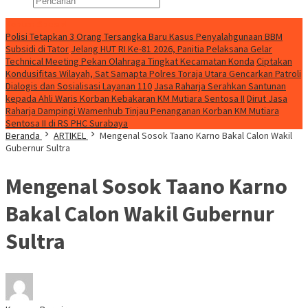
Konten Spesial
Polisi Tetapkan 3 Orang Tersangka Baru Kasus Penyalahgunaan BBM
Subsidi di Tator
Jelang HUT RI Ke-81 2026, Panitia Pelaksana Gelar
Technical Meeting Pekan Olahraga Tingkat Kecamatan Konda
Ciptakan
Kondusifitas Wilayah, Sat Samapta Polres Toraja Utara Gencarkan Patroli
Dialogis dan Sosialisasi Layanan 110
Jasa Raharja Serahkan Santunan
kepada Ahli Waris Korban Kebakaran KM Mutiara Sentosa II
Dirut Jasa
Raharja Dampingi Wamenhub Tinjau Penanganan Korban KM Mutiara
Sentosa II di RS PHC Surabaya
Beranda
ARTIKEL
Mengenal Sosok Taano Karno Bakal Calon Wakil
Gubernur Sultra
Mengenal Sosok Taano Karno
Bakal Calon Wakil Gubernur
Sultra