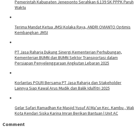
Pemerintah Kabupaten Jeneponto Serahkan 6.139 SK PPPK Paruh
Waktu
Terima Mandat Ketua JMSI Kolaka Raya, ANDRI OVIANTO Optimis
Kembangkan JMSI
PT Jasa Raharja Dukung Sinergi Kementerian Perhubungan,
Kementerian BUMN dan BUMN Sektor Transportasi dalam
Persiapan Penyelenggaraan Angkutan Lebaran 2025
Korlantas POLRI Bersama PT Jasa Raharja dan Stakeholder
Lainnya Siap Kawal Arus Mudik dan Balik Idulfitri 2025
Gelar Safari Ramadhan Ke Masjid Yusuf Al Ma’un Kec. Kambu , Wali
Kota Kendari Siska Karina Imran Berikan Bantuan l Unit AC
Comment