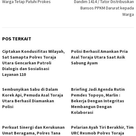
Warga Tetap Patuhi Prokes
Dandim 1414 / Tator Distribusikan
Bansos PPKM Darurat kepada
Warga
POS TERKAIT
Ciptakan Kondusifitas Wilayah,
Polisi Berhasil Amankan Pria
Sat Samapta Polres Toraja
Asal Toraja Utara Saat Asik
Utara Gencarkan Patroli
Sabung Ayam
Dialogis dan Sosialisasi
Layanan 110
Sembunyikan Sabu di Dalam
Briefing Jadi Agenda Rutin
Korek Api, Pemuda Asal Toraja
Pemdes Topoyo, Marlin :
Utara Berhasil Diamankan
Bekerja Dengan Integritas
Polisi
Membangun Dengan
Kolaborasi
Perkuat Sinergi dan Kerukunan
Pelarian Ayah Tiri Berakhir, Tim
Umat Beragama, Polres Tana
URC Resmob Polres Toraja