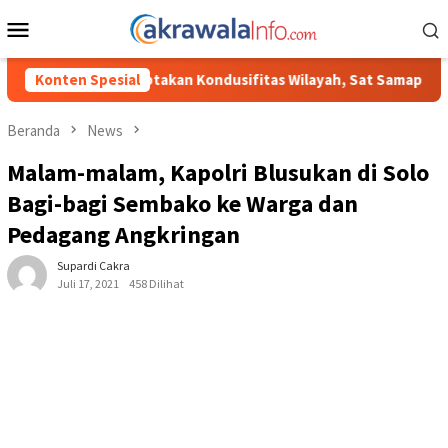
Loncat
Menu
ke
Mobile
konten
kan Kondusifitas Wilayah, Sat Samapta Polres Toraja Utara Gencar
Konten Spesial
Beranda
News
Malam-malam, Kapolri Blusukan di Solo
Bagi-bagi Sembako ke Warga dan
Pedagang Angkringan
Supardi Cakra
Juli 17, 2021
458 Dilihat