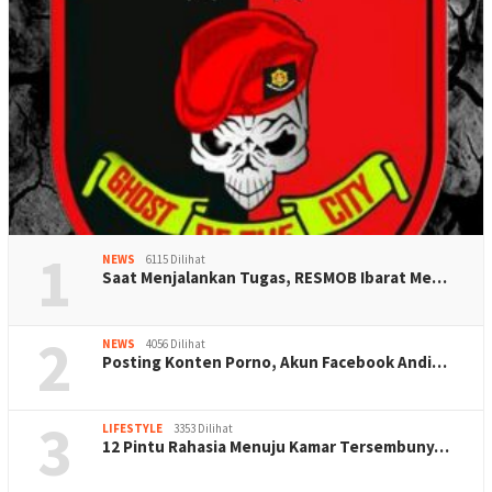
1
NEWS
6115 Dilihat
Saat Menjalankan Tugas, RESMOB Ibarat Me…
2
NEWS
4056 Dilihat
Posting Konten Porno, Akun Facebook Andi…
3
LIFESTYLE
3353 Dilihat
12 Pintu Rahasia Menuju Kamar Tersembuny…