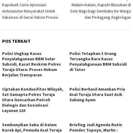
Kapolsek Curio Apresiasi
Malam-malam, Kapolri Blusukan di
pos
Antusiasme Masyarakat Untuk
Solo Bagi-bagi Sembako ke Warga
Vaksinasi di Gerai Vaksin Presisi
dan Pedagang Angkringan
POS TERKAIT
Polisi Ungkap Kasus
Polisi Tetapkan 3 Orang
Penyalahgunaan BBM Solar
Tersangka Baru Kasus
Subsidi, Kasat Reskrim Polres
Penyalahgunaan BBM Subsidi
Toraja Utara: Proses Hukum
di Tator
Berjalan Transparan
Ciptakan Kondusifitas Wilayah,
Polisi Berhasil Amankan Pria
Sat Samapta Polres Toraja
Asal Toraja Utara Saat Asik
Utara Gencarkan Patroli
Sabung Ayam
Dialogis dan Sosialisasi
Layanan 110
Sembunyikan Sabu di Dalam
Briefing Jadi Agenda Rutin
Korek Api, Pemuda Asal Toraja
Pemdes Topoyo, Marlin :