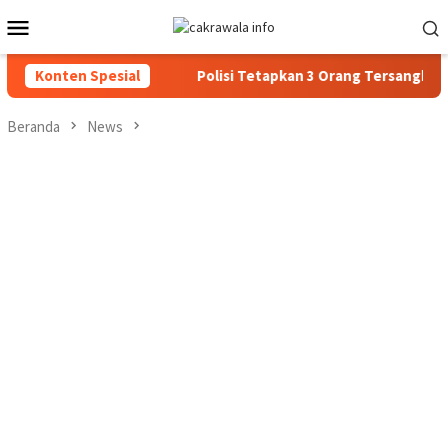
Loncat
Menu
ke
Mobile
konten
 Transparan
Konten Spesial
Polisi Tetapkan 3 Orang Tersangka Baru Kasu
Beranda
News