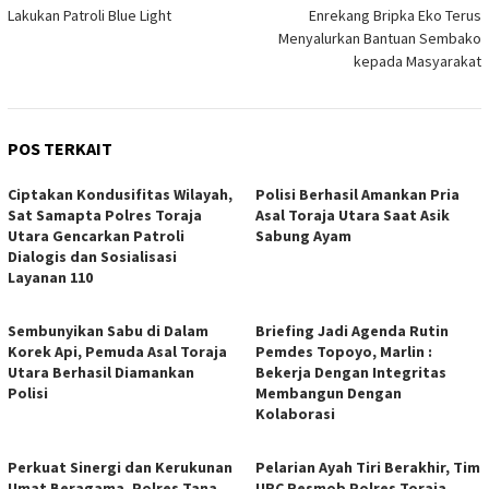
Lakukan Patroli Blue Light
Enrekang Bripka Eko Terus
Menyalurkan Bantuan Sembako
kepada Masyarakat
POS TERKAIT
Ciptakan Kondusifitas Wilayah,
Polisi Berhasil Amankan Pria
Sat Samapta Polres Toraja
Asal Toraja Utara Saat Asik
Utara Gencarkan Patroli
Sabung Ayam
Dialogis dan Sosialisasi
Layanan 110
Sembunyikan Sabu di Dalam
Briefing Jadi Agenda Rutin
Korek Api, Pemuda Asal Toraja
Pemdes Topoyo, Marlin :
Utara Berhasil Diamankan
Bekerja Dengan Integritas
Polisi
Membangun Dengan
Kolaborasi
Perkuat Sinergi dan Kerukunan
Pelarian Ayah Tiri Berakhir, Tim
Umat Beragama, Polres Tana
URC Resmob Polres Toraja