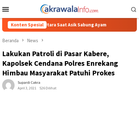
Loncat
Menu
ke
Mobile
konten
ra Saat Asik Sabung Ayam
Konten Spesial
Beranda
News
Lakukan Patroli di Pasar Kabere,
Kapolsek Cendana Polres Enrekang
Himbau Masyarakat Patuhi Prokes
Supardi Cakra
April 3, 2021
526 Dilihat